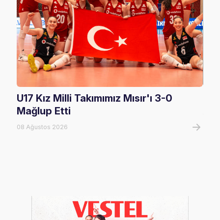
U17 Kız Milli Takımımız Mısır'ı 3-0
U17
Mağlup Etti
08 A
08 Ağustos 2026