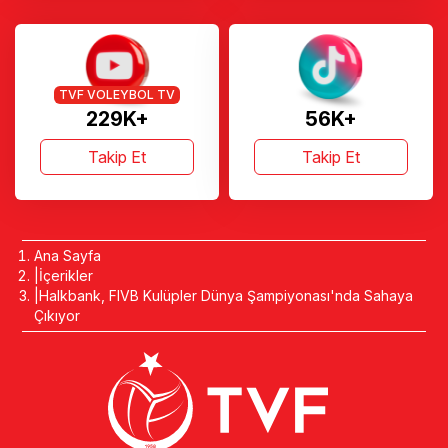
TVF VOLEYBOL TV
229K+
56K+
Takip Et
Takip Et
Ana Sayfa
İçerikler
Halkbank, FIVB Kulüpler Dünya Şampiyonası'nda Sahaya
Çıkıyor