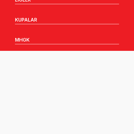
KUPALAR
MHGK
MEDYA
DUYURULAR
Göz Atabileceğiniz Diğer Linkler: