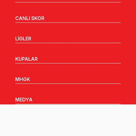
CANLI SKOR
LİGLER
KUPALAR
MHGK
MEDYA
DUYURULAR
Göz Atabileceğiniz Diğer Linkler: