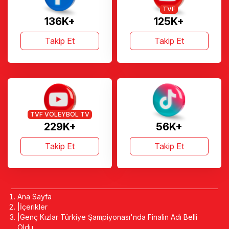
TVF
136K+
125K+
Takip Et
Takip Et
TVF VOLEYBOL TV
229K+
56K+
Takip Et
Takip Et
Ana Sayfa
İçerikler
Genç Kızlar Türkiye Şampiyonası'nda Finalin Adı Belli
Oldu