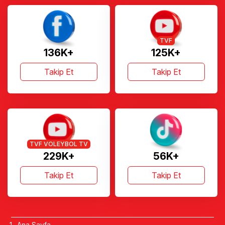
TVF
136K+
125K+
Takip Et
Takip Et
TVF VOLEYBOL TV
229K+
56K+
Takip Et
Takip Et
Ana Sayfa