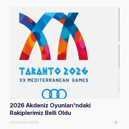
2026 Akdeniz Oyunları'ndaki
Fil
Rakiplerimiz Belli Oldu
Maç
02 Haziran 2026
06 A