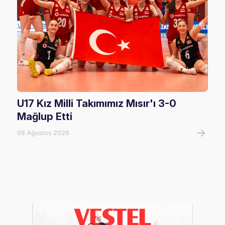
U17 Kız Milli Takımımız Mısır'ı 3-0
U17
Mağlup Etti
08 A
08 Ağustos 2026