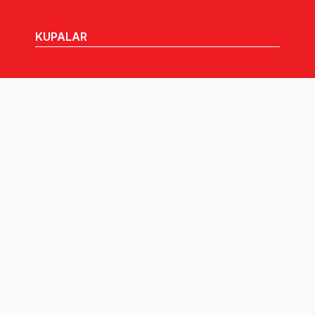
KUPALAR
MHGK
MEDYA
DUYURULAR
Göz Atabileceğiniz Diğer Linkler:
Tüm hakları TVF'ye aittir © 2026.
Pusula İletişim
tarafından tasarlandı.