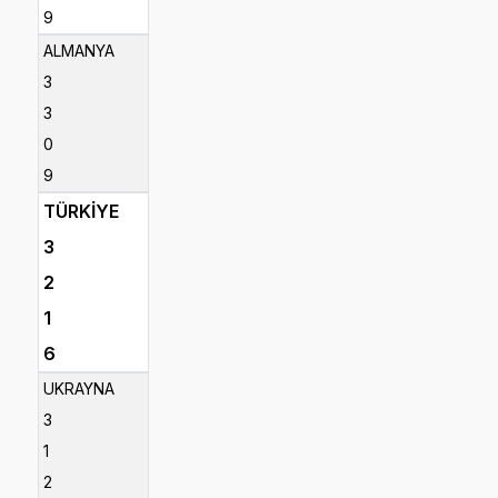
9
ALMANYA
3
3
0
9
TÜRKİYE
3
2
1
6
UKRAYNA
3
1
2