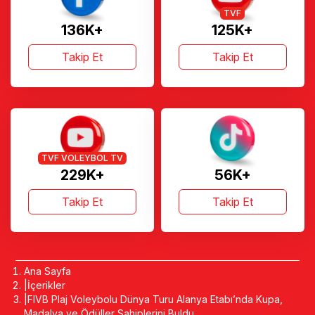
TVF
136K+
125K+
Takip Et
Takip Et
TVF VOLEYBOL TV
229K+
56K+
Takip Et
Takip Et
Ana Sayfa
İçerikler
FIVB Plaj Voleybolu Dünya Turu Alanya Etabı’nda Kupa,
Madalya ve Ödüller Sahiplerini Buldu