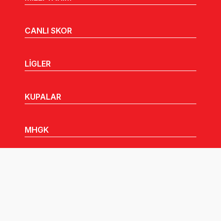
CANLI SKOR
LİGLER
KUPALAR
MHGK
MEDYA
DUYURULAR
Göz Atabileceğiniz Diğer Linkler: