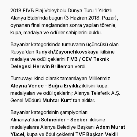
2018 FIVB Plaj Voleybolu Dünya Turu 1 Yıldızlı
Alanya Etabı’nda bugün (3 Haziran 2018, Pazar),
oynanan final maçlarından sonra yapılan törenle,
kupa, madalya ve ödüller sahiplerini buldu.
Bayanlar kategorisinde turnuvanın üçüncüsü olan
Rusya'dan
Rudykh/Zayonchkovskaya
ikilisine
madalya ve ödül çeklerini
FIVB / CEV Teknik
Delegesi Herwin Brilleman
verdi.
Turnuvayı ikinci olarak tamamlayan Millilerimiz
Aleyna Vence - Buğra Eryıldız
ikilisini kupa,
madalyaları ve ödül çeklerini; Alanya Teleferik A.Ş.
Genel Müdürü
Muhtar Kurt'tan
aldılar.
Bayanlar kategorisinin şampiyonları
Almanya'dan
Schneider - Seeber
ikilisine
madalyalarını Alanya Belediye Başkanı
Adem Murat
Yücel,
kupa ve ödül çeklerini
TVF Başkan Vekili