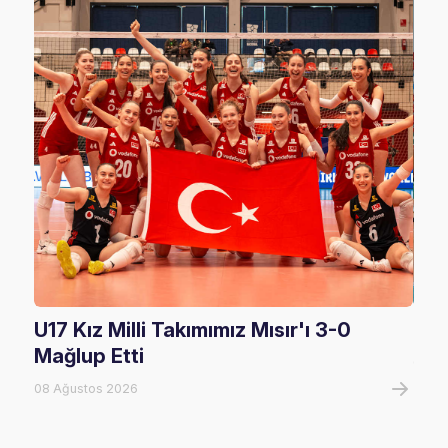
U17 Kız Milli Takımımız Mısır'ı 3-0
U17
Mağlup Etti
08 A
08 Ağustos 2026