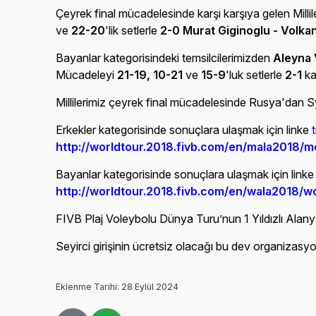
Çeyrek final mücadelesinde karşı karşıya gelen Milli
ve
22-20
'lik setlerle
2-0 Murat Giginoglu - Volk
Bayanlar kategorisindeki temsilcilerimizden
Aleyna 
Mücadeleyi
21-19, 10-21
ve
15-9
'luk setlerle
2-1
k
Millilerimiz çeyrek final mücadelesinde Rusya'dan Sy
Erkekler kategorisinde sonuçlara ulaşmak için linke
http://worldtour.2018.fivb.com/en/mala2018/
Bayanlar kategorisinde sonuçlara ulaşmak için linke t
http://worldtour.2018.fivb.com/en/wala2018/
FIVB Plaj Voleybolu Dünya Turu’nun 1 Yıldızlı Alany
Seyirci girişinin ücretsiz olacağı bu dev organizasyo
Eklenme Tarihi: 28 Eylül 2024