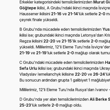
Erkekler kategorisindeki temsilcilerimizden
Murat Gi
Göğtepe
ikilisi, A Grubu'ndaki ikinci maçında İsviç
Haussener ikilisini
21-16
ve
21-14
'lük setlerle
2-0
ma
çeyrek finale yükseldi.
B Grubu'nda mücadele eden temsilcilerimizden
Yus
ikilisi ise; grubundaki ikinci maçında Letonya'dan Kr
Regza ikilisini
22-20
ve
21-15
'lik setlerle
2-0
mağlup
yükseldi. Millilerimiz, 12'li Eleme Turu'nda İsviçre'de
21-19
ve
21-19
'luk setlerle
2-0
mağlup olarak turnu
C Grubu'ndaki mücadele eden temsilcilerimizden
Ha
Sefa Urlu
ikilisi ise; grubundaki ikinci maçında Uk
Vladyslav Iemelianchyk ikilisine
22-20
ve
26-24
'lü
Bu sonucun ardından grupta 1 galibiyet 1 mağlubiyet a
Millilerimiz, 12'li Eleme Turu'nda
Rusya'dan Ivanov - 
D Grubu'nda yer alan temsilcilerimizden
Ali Berke 
25-23
'lük setlerle
2-0
mağlup oldu.