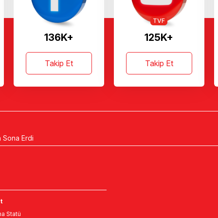
TVF
136K+
125K+
Takip Et
Takip Et
n Sona Erdi
t
a Statü