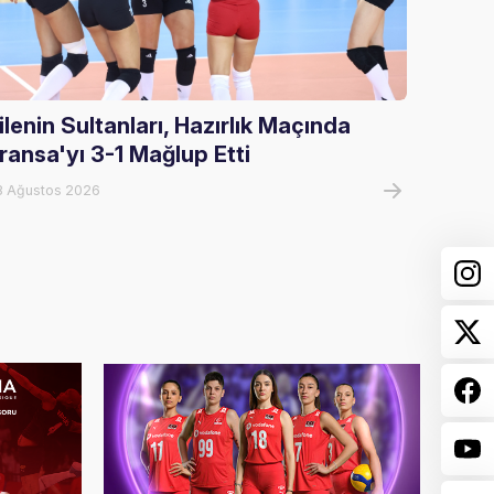
ilenin Sultanları, Hazırlık Maçında
Fileni
ransa'yı 3-1 Mağlup Etti
Maçın
8 Ağustos 2026
07 Ağust