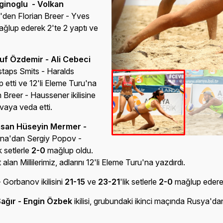
ginoglu - Volkan
re'den Florian Breer - Yves
ğlup ederek 2'te 2 yaptı ve
uf Özdemir - Ali Cebeci
istaps Smits - Haralds
 etti ve 12'li Eleme Turu'na
n Breer - Haussener ikilisine
vaya veda etti.
san Hüseyin Mermer -
rayna'dan Sergiy Popov -
k setlerle
2-0
mağlup oldu.
lan Millilerimiz, adlarını 12'li Eleme Turu'na yazdırdı.
Gorbanov ikilisini
21-15
ve
23-21
'lik setlerle
2-0
mağlup ederek 
Sağır - Engin Özbek
ikilisi, grubundaki ikinci maçında Rusya'da