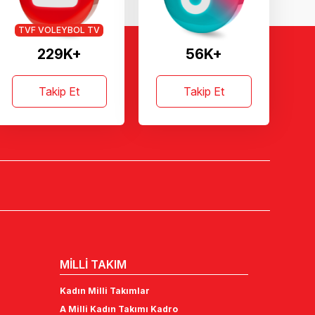
TVF VOLEYBOL TV
229K+
56K+
Takip Et
Takip Et
MİLLİ TAKIM
Kadın Milli Takımlar
A Milli Kadın Takımı Kadro