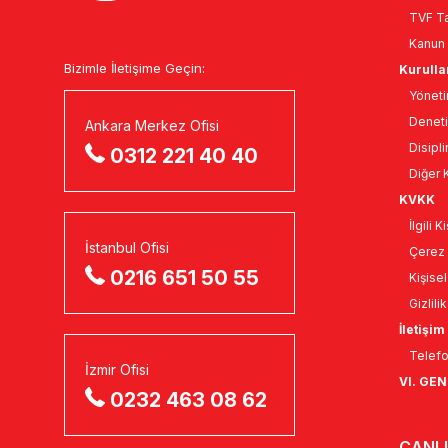
TVF Ta
Kanun 
Bizimle İletişime Geçin:
Kurulla
Yöneti
Deneti
Ankara Merkez Ofisi
Disipli
0312 221 40 40
Diğer K
KVKK
İlgili 
İstanbul Ofisi
Çerez 
0216 651 50 55
Kişise
Gizlili
İletişim
Telefo
İzmir Ofisi
VI. GE
0232 463 08 62
CANLI