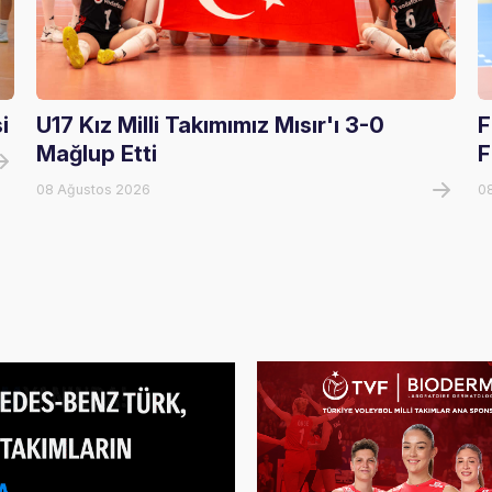
i
U17 Kız Milli Takımımız Mısır'ı 3-0
F
Mağlup Etti
F
08 Ağustos 2026
0