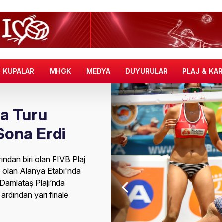
KUPALAR
MHGK
MEDYA
DUYURULAR
PLAJ & KA
ya Turu
Sona Erdi
ndan biri olan FIVB Plaj
ri olan Alanya Etabı'nda
Damlataş Plajı’nda
ardından yarı finale