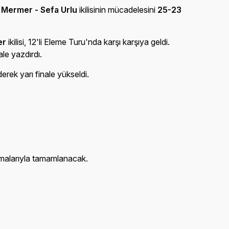
Mermer - Sefa Urlu
ikilisinin mücadelesini
25-23
er
ikilisi, 12'li Eleme Turu'nda karşı karşıya geldi.
nale yazdırdı.
derek yarı finale yükseldi.
şmalarıyla tamamlanacak.