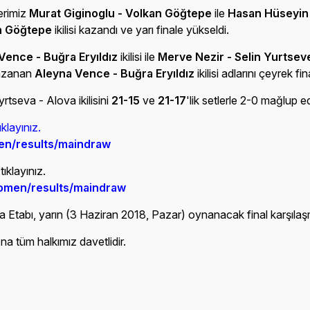
lerimiz
Murat Giginoglu - Volkan Göğtepe
ile
Hasan Hüseyin 
an Göğtepe
ikilisi kazandı ve yarı finale yükseldi.
Vence - Buğra Eryıldız
ikilisi ile
Merve Nezir - Selin Yurtsev
azanan
Aleyna Vence - Buğra Eryıldız
ikilisi adlarını çeyrek fi
rtseva - Alova ikilisini
21-15
ve
21-17
'lik setlerle 2-0 mağlup e
tıklayınız.
men/results/maindraw
ıklayınız.
women/results/maindraw
a Etabı, yarın (3 Haziran 2018, Pazar) oynanacak final karşıla
na tüm halkımız davetlidir.