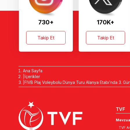
730+
170K+
Takip Et
Takip Et
Ana Sayfa
İçerikler
FIVB Plaj Voleybolu Dünya Turu Alanya Etabı’nda 3. Gü
TVF
Mevzua
TVF An