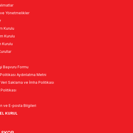
limatlar
ve Yönetmelikler
r
m Kurulu
m Kurulu
n Kurulu
urullar
Kişi Başvuru Formu
Politikası Aydınlatma Metni
l Veri Saklama ve İmha Politikası
k Politikası
n ve E-posta Bilgileri
NEL KURUL
 SKOR