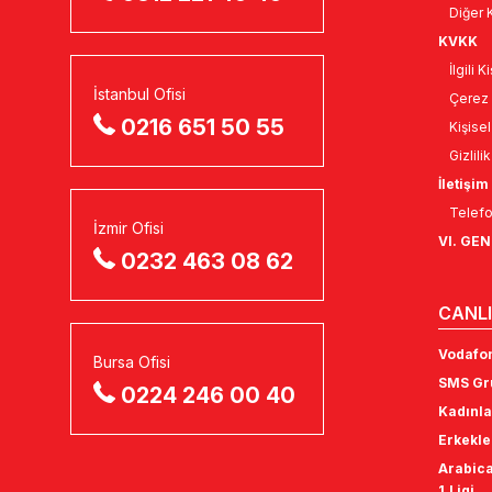
Diğer K
KVKK
İlgili 
İstanbul Ofisi
Çerez 
0216 651 50 55
Kişise
Gizlili
İletişim
Telefo
İzmir Ofisi
VI. GE
0232 463 08 62
CANLI
Vodafon
Bursa Ofisi
SMS Gru
0224 246 00 40
Kadınla
Erkekle
Arabica
1.Ligi