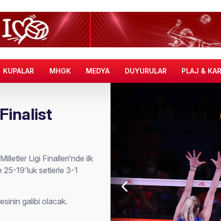
KUPALAR
MHGK
MEDYA
DUYURULAR
PLAJ & KA
 Finalist
letler Ligi Finalleri’nde ilk
e 25-19'luk setlerle 3-1
esinin galibi olacak.