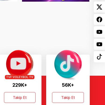
TVF VOLEYBOL TV
229K+
56K+
Takip Et
Takip Et