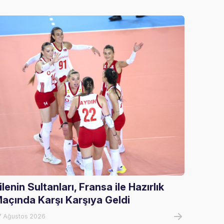
ilenin Sultanları, Fransa ile Hazırlık
U17 Kı
açında Karşı Karşıya Geldi
Şampi
7 Ağustos 2026
06 Ağust