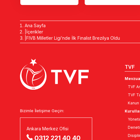
Ana Sayfa
İçerikler
FIVB Milletler Ligi’nde İlk Finalist Brezilya Oldu
TVF
Mevzua
TVF An
TVF Ta
Kanun 
Bizimle İletişime Geçin:
Kurulla
Yöneti
Deneti
Ankara Merkez Ofisi
Disipli
0312 221 40 40