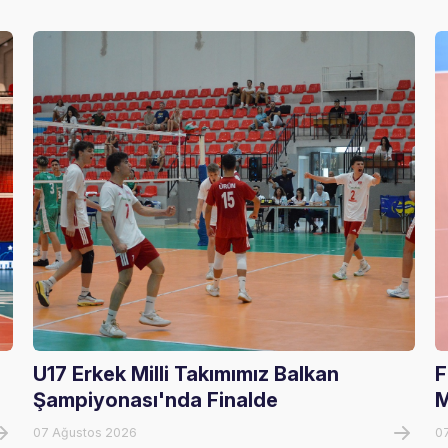
U17 Erkek Milli Takımımız Balkan
F
Şampiyonası'nda Finalde
M
07 Ağustos 2026
0