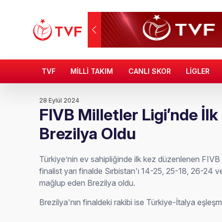
TVF
MİLLİ TAKIM
CANLI SKOR
LİGLER
28 Eylül 2024
FIVB Milletler Ligi’nde İlk
Brezilya Oldu
Türkiye’nin ev sahipliğinde ilk kez düzenlenen FIVB Mil
finalist yarı finalde Sırbistan'ı 14-25, 25-18, 26-24 v
mağlup eden Brezilya oldu.
Brezilya'nın finaldeki rakibi ise Türkiye-İtalya eşleşm