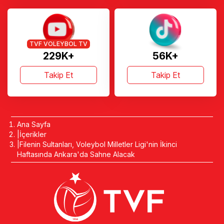
TVF VOLEYBOL TV
229K+
56K+
Takip Et
Takip Et
Ana Sayfa
İçerikler
Filenin Sultanları, Voleybol Milletler Ligi'nin İkinci
Haftasında Ankara'da Sahne Alacak