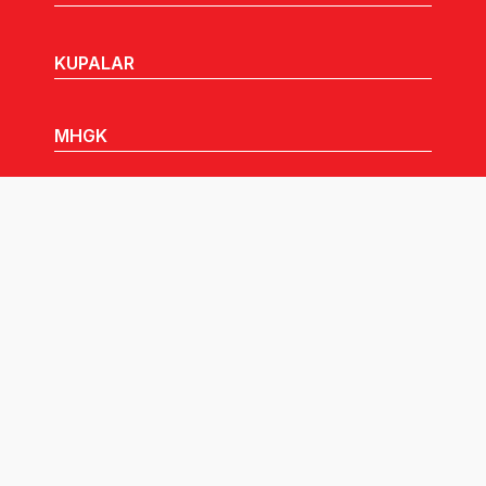
KUPALAR
MHGK
MEDYA
DUYURULAR
Göz Atabileceğiniz Diğer Linkler:
Tüm hakları TVF'ye aittir © 2026.
Pusula İletişim
tarafından tasarlandı.