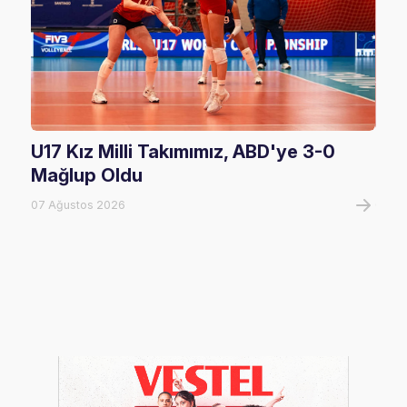
U17 Kız Milli Takımımız, ABD'ye 3-0
Fil
Mağlup Oldu
Maç
07 Ağustos 2026
07 A