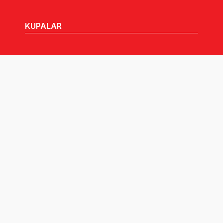
KUPALAR
MHGK
MEDYA
DUYURULAR
Göz Atabileceğiniz Diğer Linkler:
Tüm hakları TVF'ye aittir © 2026.
Pusula İletişim
tarafından tasarlandı.