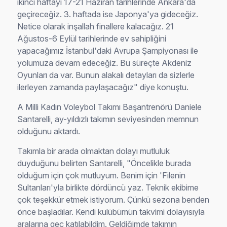
ikinci haftayı 17-21 Haziran tarihlerinde Ankara'da
geçireceğiz. 3. haftada ise Japonya'ya gideceğiz.
Netice olarak inşallah finallere kalacağız. 21
Ağustos-6 Eylül tarihlerinde ev sahipliğini
yapacağımız İstanbul'daki Avrupa Şampiyonası ile
yolumuza devam edeceğiz. Bu süreçte Akdeniz
Oyunları da var. Bunun alakalı detayları da sizlerle
ilerleyen zamanda paylaşacağız" diye konuştu.
A Milli Kadın Voleybol Takımı Başantrenörü Daniele
Santarelli, ay-yıldızlı takımın seviyesinden memnun
olduğunu aktardı.
Takımla bir arada olmaktan dolayı mutluluk
duyduğunu belirten Santarelli, "Öncelikle burada
olduğum için çok mutluyum. Benim için 'Filenin
Sultanları'yla birlikte dördüncü yaz. Teknik ekibime
çok teşekkür etmek istiyorum. Çünkü sezona benden
önce başladılar. Kendi kulübümün takvimi dolayısıyla
aralarına geç katılabildim. Geldiğimde takımın