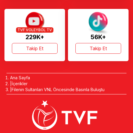
TVF VOLEYBOL TV
229K+
56K+
Takip Et
Takip Et
Ana Sayfa
İçerikler
Filenin Sultanları VNL Öncesinde Basınla Buluştu