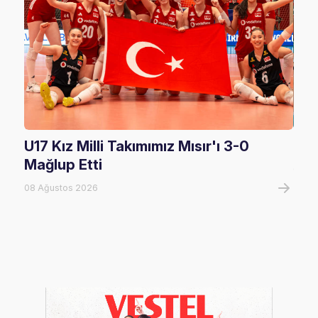
U17 Kız Milli Takımımız Mısır'ı 3-0
U17
Mağlup Etti
08 A
08 Ağustos 2026