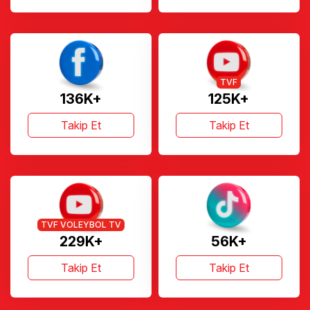
TVF
136K+
125K+
Takip Et
Takip Et
TVF VOLEYBOL TV
229K+
56K+
Takip Et
Takip Et