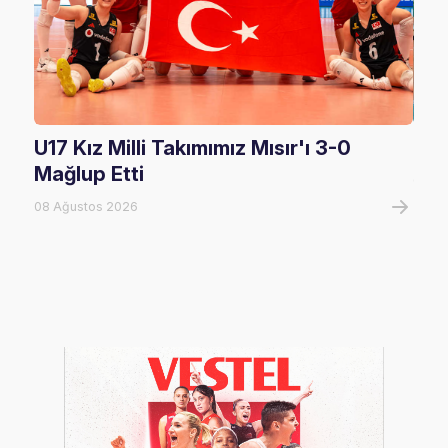
U17 Kız Milli Takımımız Mısır'ı 3-0
U17
Mağlup Etti
08 A
08 Ağustos 2026