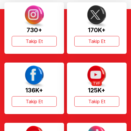
730+
170K+
Takip Et
Takip Et
TVF
136K+
125K+
Takip Et
Takip Et