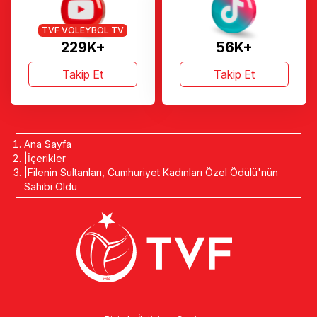
TVF VOLEYBOL TV
229K+
56K+
Takip Et
Takip Et
Ana Sayfa
İçerikler
Filenin Sultanları, Cumhuriyet Kadınları Özel Ödülü'nün
Sahibi Oldu