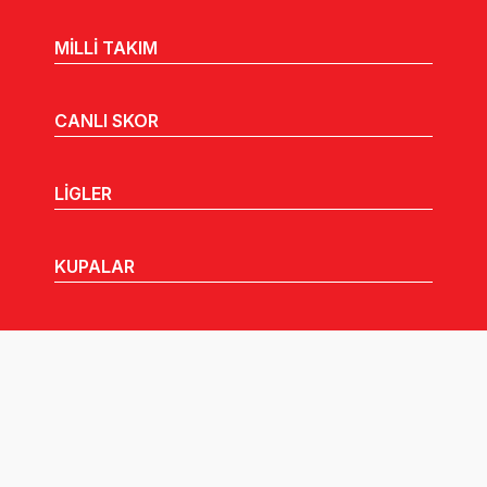
MİLLİ TAKIM
CANLI SKOR
LİGLER
KUPALAR
MHGK
MEDYA
DUYURULAR