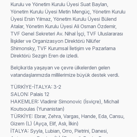
Kurulu ve Yönetim Kurulu Üyesi Suat Baylan,
Yönetim Kurulu Üyesi Metin Mengüç, Yönetim Kurulu
Üyesi Ersin Yılmaz, Yönetim Kurulu Üyesi Bülend
Atalar, Yönetim Kurulu Üyesi Ali Osman Özdemir,
TVF Genel Sekreteri Av. Nihal İşçi, TVF Uluslararası
İlişkiler ve Organizasyon Direktörü Nilüfer
Shimonsky, TVF Kurumsal İletişim ve Pazarlama
Direktörü Sezgin Eren de izledi.
Belçika’da yaşayan ve çevre ülkelerden gelen
vatandaşlarımızda millilerimize büyük destek verdi.
TÜRKİYE-İTALYA: 3-2
SALON: Palais 12
HAKEMLER: Vladimir Simonovic (İsviçre), Michail
Koutsoulas (Yunanistan)
TÜRKİYE: Ebrar, Zehra, Vargas, Hande, Eda, Cansu,
Gizem (L) (Ayça, Elif, Aslı, İlkin)
İTALYA: Syyla, Lubian, Orro, Pietrini, Danesi,