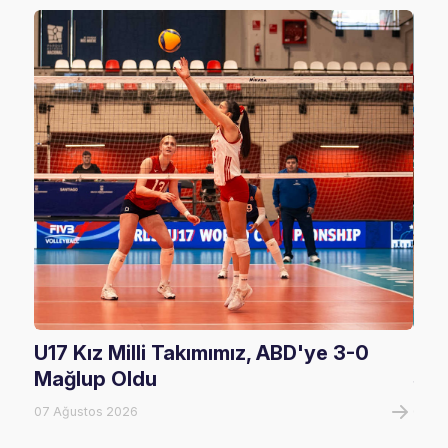
U17 Kız Milli Takımımız, ABD'ye 3-0
U17
Mağlup Oldu
Şam
07 Ağustos 2026
07 A