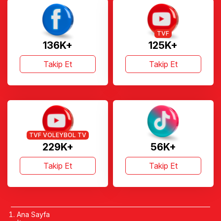
TVF
136K+
125K+
Takip Et
Takip Et
TVF VOLEYBOL TV
229K+
56K+
Takip Et
Takip Et
Ana Sayfa