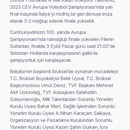
Dünya 1 numarası A Milli Kadın Voleybol Takımımız,
2023 CEV Avrupa Voleybol Şampiyonası’nda yarı
final maçında İtalya'yı müthiş bir geri dönüşe imza
atarak 3-2 mağlup ederek finale yükseldi.
Cumhuriyetimizin 100. yılında Avrupa
Şampiyonası’nda namağlup finale yükselen Filenin
Sultanları, finalde 3 Eylül Pazar günü saat 21.00'de
Sırbistan-Hollanda karşılaşmasının galibi ile
şampiyonluk için karşılaşacak.
Belçika’nın başkenti Brüksel’de oynanan mücadeleyi
T.C. Brüksel Büyükelçisi Bekir Uysal, T.C. Brüksel
Başkonsolosu Umut Deniz, TVF Başkanı Mehmet
Akif Üstündağ, TVF Asbaşkanı Selahattin
Süleymanoğlu, Milli Takımlardan Sorumlu Yönetim
Kurulu Üyesi Bahar Mert, Sağlık İşlerinden Sorumlu
Yönetim Kurulu Üyesi A.Nihan Karaçam Salkaya,
Organizasyon ve Pazarlama Kurulundan Sorumlu
Yönetim Kurulu Üyesi Kazım Şahin Gürkan, İcra