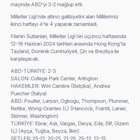
maçında ABD’yi 3-2 mağlup etti.
Milletler Ligi’nde altıncı galibiyetini alan Millilerimiz
ikinci haftayı 4’te 4 yaparak tamamladı.
Filenin Sultanları, Milletler Ligi'nin üçüncü haftasında
12-16 Haziran 2024 tarihleri arasında Hong Kong'ta
Tayland, Dominik Cumhuriyeti, Çin ve Brezilya ile
karşılaşacak.
ABD-TÜRKİYE: 2-3
SALON: College Park Center, Arlington
HAKEMLER: Wim Cambre (Belçika), Andrea
Puecher (İtalya)
ABD: Poulter, Larson, Ogbogu, Thompson, Plummer,
Rettke, Wong-Orantes (L) (Hancock, Frantti, Lanier,
Skinner, Washington)
TÜRKİYE: Ebrar, Aslı, Vargas, Derya, Eda, Elif, Gizem
(L) (Ayça, Tuğba, Beyza, İlkin)
SETLER: 25-21, 20-25, 21-25, 25-12, 12-15