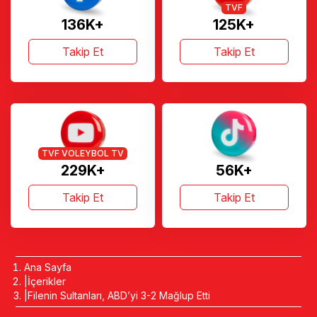
TVF
136K+
125K+
Takip Et
Takip Et
TVF VOLEYBOL TV
229K+
56K+
Takip Et
Takip Et
Ana Sayfa
İçerikler
Filenin Sultanları, ABD’yi 3-2 Mağlup Etti