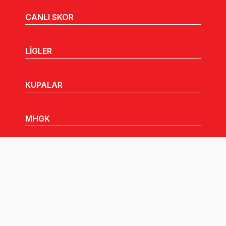
CANLI SKOR
LİGLER
KUPALAR
MHGK
MEDYA
DUYURULAR
Göz Atabileceğiniz Diğer Linkler: