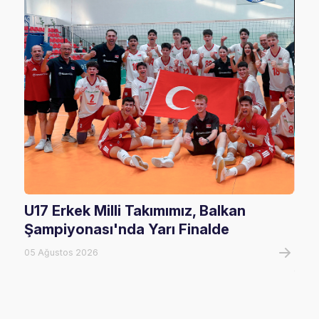
U17 Erkek Milli Takımımız, Balkan
U20
Şampiyonası'nda Yarı Finalde
U20
Tur
05 Ağustos 2026
05 A