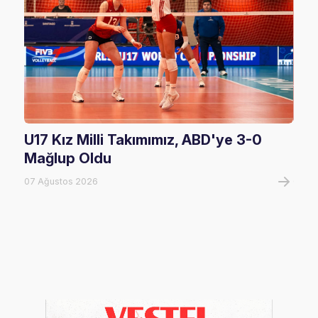
U17 Kız Milli Takımımız, ABD'ye 3-0
Fil
Mağlup Oldu
Maç
07 Ağustos 2026
07 A