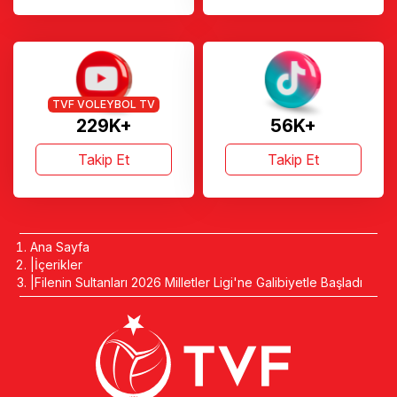
TVF VOLEYBOL TV
229K+
56K+
Takip Et
Takip Et
Ana Sayfa
İçerikler
Filenin Sultanları 2026 Milletler Ligi'ne Galibiyetle Başladı