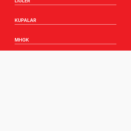
LİGLER
KUPALAR
MHGK
MEDYA
DUYURULAR
Göz Atabileceğiniz Diğer Linkler: