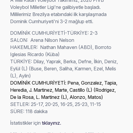
A Milli Kadın Voleybol Takımımız, 2026 FIVB
Voleybol Milletler Ligi'ne galibiyetle başladı.
Millilerimiz Brezilya etabındaki ilk karşılaşmada
Dominik Cumhuriyeti'ni 3-2 mağlup etti.
DOMİNİK CUMHURİYETİ-TÜRKİYE: 2-3
SALON: Arena Nilson Nelson
HAKEMLER: Nathan Mahaven (ABD), Borroto
Iglesias Ricardo (Küba)
TÜRKİYE: Dilay, Yaprak, Berka, Defne, İlkin, Deniz,
Eylül (L) (Buse, Beren, Saliha, Karmen, Ezel, Melis
(L), Aylin)
DOMİNİK CUMHURİYETİ: Pena, Gonzalez, Tapia,
Heredia, J. Martinez, Marte, Castillo (L) (Rodrigez,
De la Rosa, L. Martinez (L), Alonzo, Matos)
SETLER: 25-17, 20-25, 16-25, 25-23, 11-15
SÜRE: 118 dakika
İstatistikler için
tıklayınız.