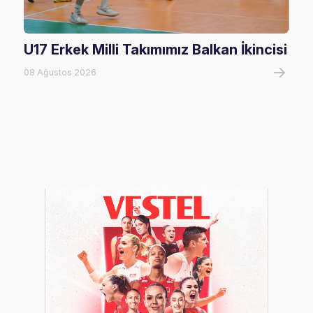
U17 Erkek Milli Takımımız Balkan İkincisi
U17
Mağ
08 Ağustos 2026
08 A