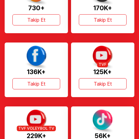
730+
170K+
Takip Et
Takip Et
TVF
136K+
125K+
Takip Et
Takip Et
TVF VOLEYBOL TV
229K+
56K+