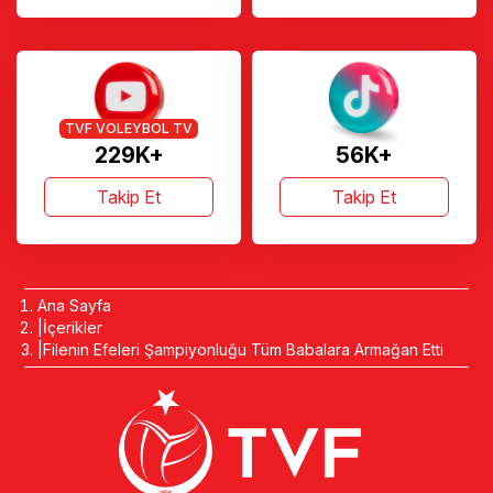
TVF VOLEYBOL TV
229K+
56K+
Takip Et
Takip Et
Ana Sayfa
İçerikler
Filenin Efeleri Şampiyonluğu Tüm Babalara Armağan Etti