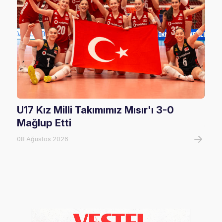
U17 Kız Milli Takımımız Mısır'ı 3-0
U17
Mağlup Etti
08 A
08 Ağustos 2026