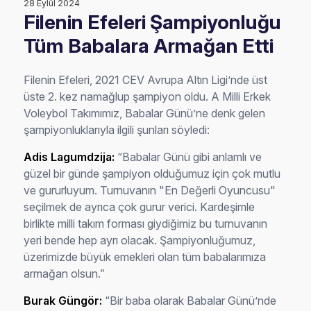
28 Eylül 2024
Filenin Efeleri Şampiyonluğu
Tüm Babalara Armağan Etti
Filenin Efeleri, 2021 CEV Avrupa Altın Ligi’nde üst
üste 2. kez namağlup şampiyon oldu. A Milli Erkek
Voleybol Takımımız, Babalar Günü’ne denk gelen
şampiyonluklarıyla ilgili şunları söyledi:
Adis Lagumdzija:
“Babalar Günü gibi anlamlı ve
güzel bir günde şampiyon olduğumuz için çok mutlu
ve gururluyum. Turnuvanın "En Değerli Oyuncusu"
seçilmek de ayrıca çok gurur verici. Kardeşimle
birlikte milli takım forması giydiğimiz bu turnuvanın
yeri bende hep ayrı olacak. Şampiyonluğumuz,
üzerimizde büyük emekleri olan tüm babalarımıza
armağan olsun.”
Burak Güngör:
“Bir baba olarak Babalar Günü’nde