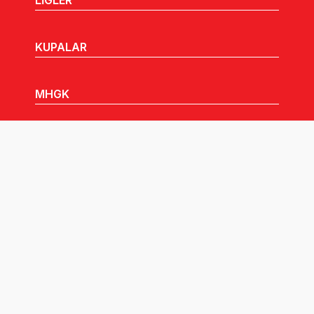
LİGLER
KUPALAR
MHGK
MEDYA
DUYURULAR
Göz Atabileceğiniz Diğer Linkler: