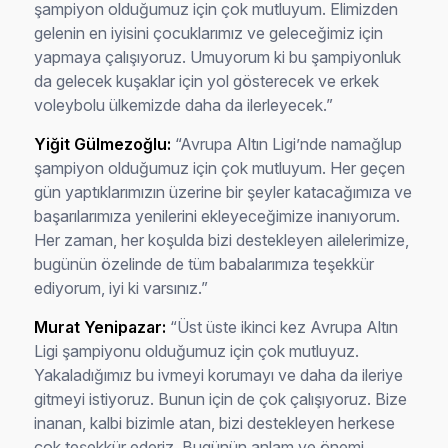
şampiyon olduğumuz için çok mutluyum. Elimizden
gelenin en iyisini çocuklarımız ve geleceğimiz için
yapmaya çalışıyoruz. Umuyorum ki bu şampiyonluk
da gelecek kuşaklar için yol gösterecek ve erkek
voleybolu ülkemizde daha da ilerleyecek.”
Yiğit Gülmezoğlu:
“Avrupa Altın Ligi’nde namağlup
şampiyon olduğumuz için çok mutluyum. Her geçen
gün yaptıklarımızın üzerine bir şeyler katacağımıza ve
başarılarımıza yenilerini ekleyeceğimize inanıyorum.
Her zaman, her koşulda bizi destekleyen ailelerimize,
bugünün özelinde de tüm babalarımıza teşekkür
ediyorum, iyi ki varsınız.”
Murat Yenipazar:
“Üst üste ikinci kez Avrupa Altın
Ligi şampiyonu olduğumuz için çok mutluyuz.
Yakaladığımız bu ivmeyi korumayı ve daha da ileriye
gitmeyi istiyoruz. Bunun için de çok çalışıyoruz. Bize
inanan, kalbi bizimle atan, bizi destekleyen herkese
çok teşekkür ederiz. Bugünün anlam ve önemi