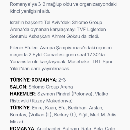
Romanya'ya 3-2 mağlup oldu ve organizasyondaki
ikinci yenilgisini aldı.
İsrail'in başkenti Tel Aviv'deki Shlomo Group
Arena'da oynanan karşılaşmayı TVF Liglerden
Sorumlu Asbaşkanı Ahmet Göksu da izledi.
Filenin Efeleri, Avrupa Şampiyonası’ndaki üçüncü
maçında 2 Eylül Cumartesi günü saat 17.30’da
Yunanistan ile karşılaşacak. Müsabaka, TRT Spor
Yıldız’dan canlı yayınlanacak.
TÜRKİYE-ROMANYA
: 2-3
SALON
: Shlomo Group Arena
HAKEMLER
: Szymon Pindral (Polonya), Vlatko
Ristovski (Kuzey Makedonya)
TÜRKİYE
: Emre, Kaan, Efe, Bedirhan, Arslan,
Burutay, (Volkan (L), Berkay (L), Yiğit, Mert M. Adis,
Mirza)
ROMANYA
: Aciobanitei, Butnaru, Rata, Bala, Calin,