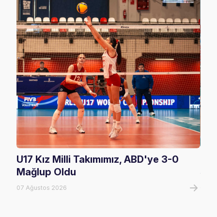
U17 Kız Milli Takımımız, ABD'ye 3-0
U17
Mağlup Oldu
Şam
07 Ağustos 2026
07 A