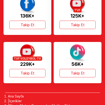
TVF
136K+
125K+
Takip Et
Takip Et
TVF VOLEYBOL TV
229K+
56K+
Takip Et
Takip Et
Ana Sayfa
İçerikler