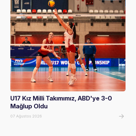
U17 Kız Milli Takımımız, ABD'ye 3-0
Fil
Mağlup Oldu
Maç
07 Ağustos 2026
07 A