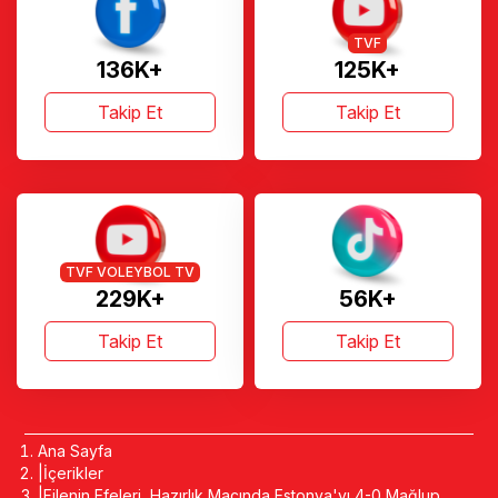
TVF
136K+
125K+
Takip Et
Takip Et
TVF VOLEYBOL TV
229K+
56K+
Takip Et
Takip Et
Ana Sayfa
İçerikler
Filenin Efeleri, Hazırlık Maçında Estonya'yı 4-0 Mağlup