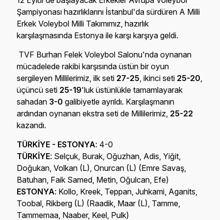
12 Eylül'de başlayacak Erkekler Avrupa Voleybol
Şampiyonası hazırlıklarını İstanbul'da sürdüren A Milli
Erkek Voleybol Milli Takımımız, hazırlık
karşılaşmasında Estonya ile karşı karşıya geldi.
TVF Burhan Felek Voleybol Salonu'nda oynanan
mücadelede rakibi karşısında üstün bir oyun
sergileyen Millilerimiz, ilk seti
27-25
, ikinci seti
25-20
,
üçüncü seti
25-19
'luk üstünlükle tamamlayarak
sahadan
3-0
galibiyetle ayrıldı. Karşılaşmanın
ardından oynanan ekstra seti de Millilerimiz,
25-22
kazandı.
TÜRKİYE - ESTONYA
: 4-0
TÜRKİYE
: Selçuk, Burak, Oğuzhan, Adis, Yiğit,
Doğukan, Volkan (L), Onurcan (L) (Emre Savaş,
Batuhan, Faik Samed, Metin, Oğulcan, Efe)
ESTONYA
: Kollo, Kreek, Teppan, Juhkami, Aganits,
Toobal, Rikberg (L) (Raadik, Maar (L), Tamme,
Tammemaa, Naaber, Keel, Pulk)