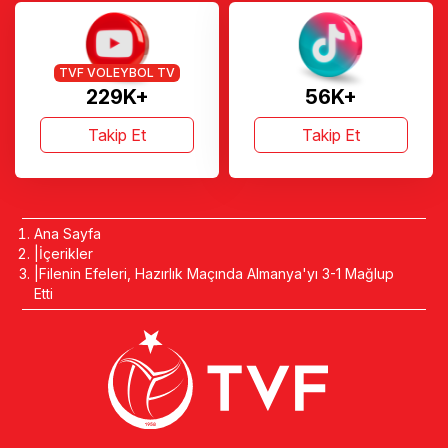
TVF VOLEYBOL TV
229K+
56K+
Takip Et
Takip Et
Ana Sayfa
İçerikler
Filenin Efeleri, Hazırlık Maçında Almanya'yı 3-1 Mağlup
Etti