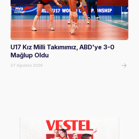
U17 Kız Milli Takımımız, ABD'ye 3-0
Fil
Mağlup Oldu
Maç
07 Ağustos 2026
07 A