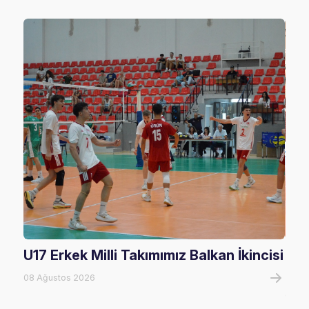
U17 Erkek Milli Takımımız Balkan İkincisi
U17
Mağ
08 Ağustos 2026
08 A