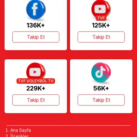
TVF
136K+
125K+
Takip Et
Takip Et
TVF VOLEYBOL TV
229K+
56K+
Takip Et
Takip Et
Ana Sayfa
İçerikler