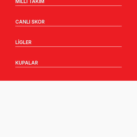
MİLLİ TAKIM
CANLI SKOR
LİGLER
KUPALAR
MHGK
MEDYA
DUYURULAR