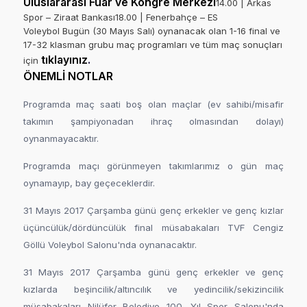
Uluslararası Fuar ve Kongre Merkezi
14.00 | Arkas
Spor – Ziraat Bankası18.00 | Fenerbahçe – ES
Voleybol Bugün (30 Mayıs Salı) oynanacak olan 1-16 final ve
17-32 klasman grubu maç programları ve tüm maç sonuçları
tıklayınız
.
için
ÖNEMLİ NOTLAR
Programda maç saati boş olan maçlar (ev sahibi/misafir
takımın şampiyonadan ihraç olmasından dolayı)
oynanmayacaktır.
Programda maçı görünmeyen takımlarımız o gün maç
oynamayıp, bay geçeceklerdir.
31 Mayıs 2017 Çarşamba günü genç erkekler ve genç kızlar
üçüncülük/dördüncülük final müsabakaları TVF Cengiz
Göllü Voleybol Salonu'nda oynanacaktır.
31 Mayıs 2017 Çarşamba günü genç erkekler ve genç
kızlarda beşincilik/altıncılık ve yedincilik/sekizincilik
müsabakaları Nilüfer Belediye 100. Yıl Spor Salonu'nda