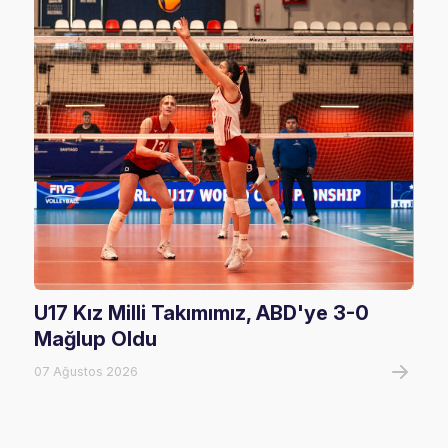
U17 Kız Milli Takımımız, ABD'ye 3-0
Fil
Mağlup Oldu
Maç
07 Ağustos 2026
07 A