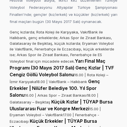
Festival Voleybol adıyla, ikinci kez düzenlenen Türkiye
Voleybol Federasyonu Altyapılar Türkiye Şampiyonası
Finalleri'nde; gençler (kız/erkek) ve küçükler (kız/erkek) yarı
final maçları bugün (30 Mayıs 2017 Salı) oynanacak.
Genç kızlarda; Rota Koleji ile Karşıyaka, VakıfBank ile
Halkbank, genç erkeklerde; Arkas Spor ile Ziraat Bankası,
Galatasaray ile Beşiktaş, küçük kızlarda; Eryaman Voleybol
ile VakıfBank, Fenerbahçe ile Eczacıbaşı, küçük erkeklerde
ise; Arkas Spor ile Ziraat Bankası, Fenerbahçe ile ES
Yarı Final Maç
Voleybol final için mücadele edecek.
Programı (30 Mayıs 2017 Salı) Genç Kızlar | TVF
Cengiz Göllü Voleybol Salonu
16.00 | Rota Koleji –
Genç
İzmir Karşıyaka18.00 | VakıfBank – Halkbank
Erkekler | Nilüfer Belediye 100. Yıl Spor
Salonu
16.00 | Arkas Spor – Ziraat Bankası18.00 |
Küçük Kızlar | TÜYAP Bursa
Galatasaray – Beşiktaş
Uluslararası Fuar ve Kongre Merkezi
15.00 |
Eryaman Voleybol – VakıfBank17.00 | Fenerbahçe -
Küçük Erkekler | TÜYAP Bursa
Eczacıbaşı