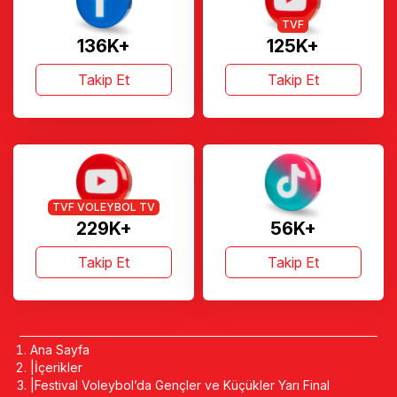
TVF
136K+
125K+
Takip Et
Takip Et
TVF VOLEYBOL TV
229K+
56K+
Takip Et
Takip Et
Ana Sayfa
İçerikler
Festival Voleybol’da Gençler ve Küçükler Yarı Final