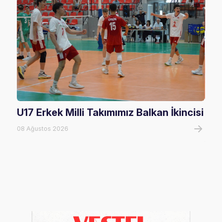
U17 Erkek Milli Takımımız Balkan İkincisi
U17
Mağ
08 Ağustos 2026
08 A