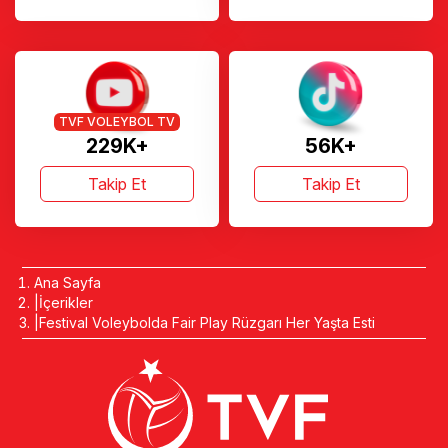
TVF VOLEYBOL TV
229K+
56K+
Takip Et
Takip Et
Ana Sayfa
İçerikler
Festival Voleybolda Fair Play Rüzgarı Her Yaşta Esti