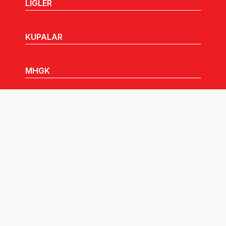
LİGLER
KUPALAR
MHGK
MEDYA
DUYURULAR
Göz Atabileceğiniz Diğer Linkler: