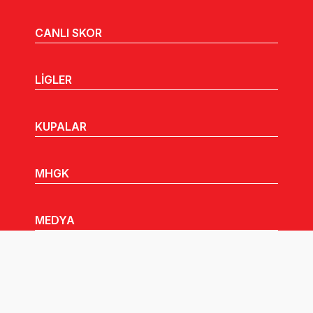
CANLI SKOR
LİGLER
KUPALAR
MHGK
MEDYA
DUYURULAR
Göz Atabileceğiniz Diğer Linkler: