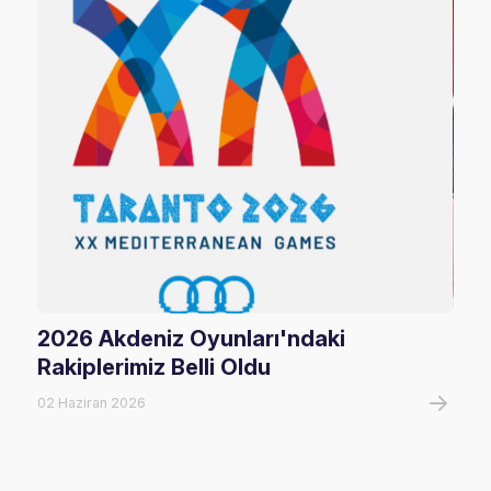
2026 Akdeniz Oyunları'ndaki
Fil
Rakiplerimiz Belli Oldu
Maç
02 Haziran 2026
06 A