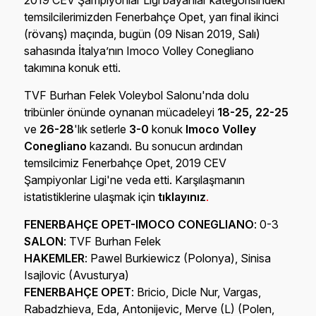
2019 CEV Şampiyonlar Ligi bayanlar kategorisindeki
temsilcilerimizden Fenerbahçe Opet, yarı final ikinci
(rövanş) maçında, bugün (09 Nisan 2019, Salı)
sahasında İtalya’nın Imoco Volley Conegliano
takımına konuk etti.
TVF Burhan Felek Voleybol Salonu'nda dolu
tribünler önünde oynanan mücadeleyi
18-25, 22-25
ve
26-28
'lık setlerle
3-0
konuk
Imoco Volley
Conegliano
kazandı. Bu sonucun ardından
temsilcimiz Fenerbahçe Opet, 2019 CEV
Şampiyonlar Ligi'ne veda etti. Karşılaşmanın
istatistiklerine ulaşmak için
tıklayınız
.
FENERBAHÇE OPET-IMOCO CONEGLIANO
: 0-3
SALON
: TVF Burhan Felek
HAKEMLER
: Pawel Burkiewicz (Polonya), Sinisa
Isajlovic (Avusturya)
FENERBAHÇE OPET
: Bricio, Dicle Nur, Vargas,
Rabadzhieva, Eda, Antonijevic, Merve (L) (Polen,