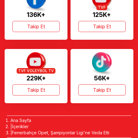
TVF
136K+
125K+
Takip Et
Takip Et
TVF VOLEYBOL TV
229K+
56K+
Takip Et
Takip Et
Ana Sayfa
İçerikler
Fenerbahçe Opet, Şampiyonlar Ligi'ne Veda Etti