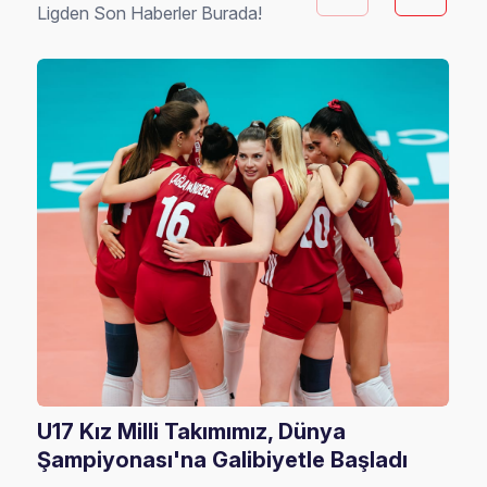
Ligden Son Haberler Burada!
U17 Kız Milli Takımımız, Dünya
202
Şampiyonası'na Galibiyetle Başladı
Rak