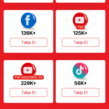
TVF
136K+
125K+
Takip Et
Takip Et
TVF VOLEYBOL TV
229K+
56K+
Takip Et
Takip Et