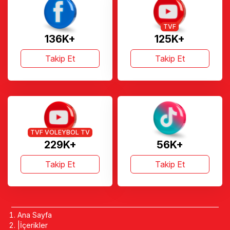
TVF
136K+
125K+
Takip Et
Takip Et
TVF VOLEYBOL TV
229K+
56K+
Takip Et
Takip Et
Ana Sayfa
İçerikler