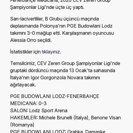
Fenerbahçe Medicana, 2026 CEV Zeren Group
Şampiyonlar Ligi'nde üçte üç yaptı.
Sarı-lacivertliler, B Grubu üçüncü maçında
deplasmanda Polonya'nın PGE Budowlani Lodz
takımını 3-0 mağlup etti. Karşılaşmanın oyuncusu
Alessia Orro seçildi.
İstatistikler için
tıklayınız.
Temsilcimiz, CEV Zeren Group Şampiyonlar Ligi'nde
gruptaki dördüncü maçında 13 Ocak'ta sahasında
İtalya'nın Igor Gorgonzola Novara takımını
ağırlayacak.
PGE BUDOWLANI LODZ-FENERBAHÇE
MEDICANA: 0-3
SALON: Lodz Sport Arena
HAKEMLER: Michele Brunelli (İtalya), Benone Visan
(Romanya)
PGE BUDOWLANI LODZ: Grabka, Damaske,