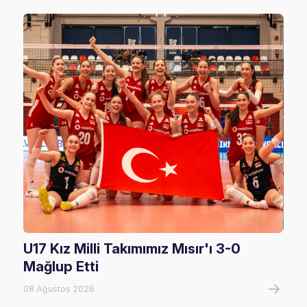
U17 Kız Milli Takımımız Mısır'ı 3-0
U17
Mağlup Etti
08 A
08 Ağustos 2026