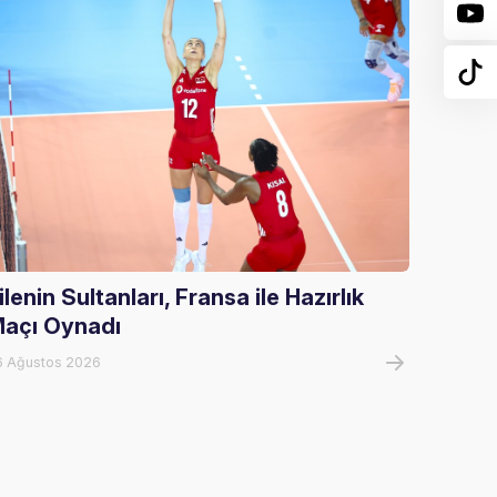
ilenin Sultanları, Fransa ile Hazırlık
U20 E
açı Oynadı
U20 E
Tur El
6 Ağustos 2026
05 Ağust