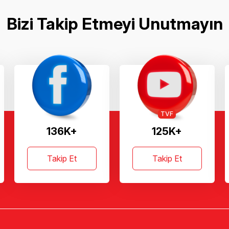
Bizi Takip Etmeyi Unutmayın
TVF
136K+
125K+
Takip Et
Takip Et