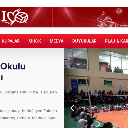
KUPALAR
MHGK
MEDYA
DUYURULAR
PLAJ & KA
 Okulu
ı
ik çalışmalarını hızla sürdüren
 tanıştırmayı hedefleyen Fabrika
manmaraş Gençlik Merkezi Spor