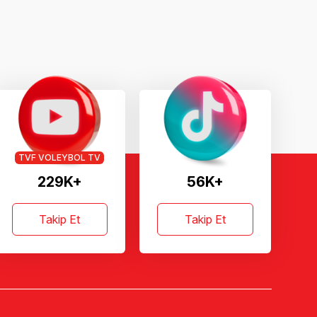
TVF VOLEYBOL TV
229K+
56K+
Takip Et
Takip Et