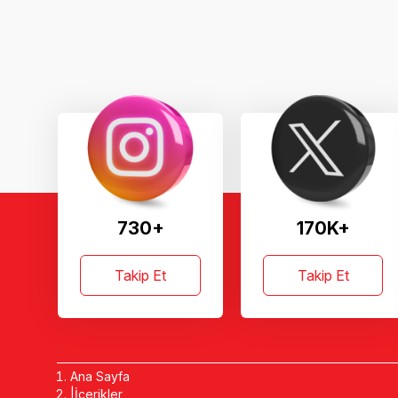
730+
170K+
Takip Et
Takip Et
Ana Sayfa
İçerikler