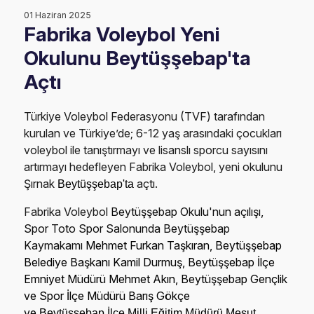
01 Haziran 2025
Fabrika Voleybol Yeni
Okulunu Beytüşşebap'ta
Açtı
Türkiye Voleybol Federasyonu (TVF) tarafından
kurulan ve Türkiye’de; 6-12 yaş arasındaki çocukları
voleybol ile tanıştırmayı ve lisanslı sporcu sayısını
artırmayı hedefleyen Fabrika Voleybol, yeni okulunu
Şırnak
açtı.
Beytüşşebap'ta
Fabrika Voleybol
Beytüşşebap Okulu'nun açılışı,
Spor Toto Spor Salonunda Beytüşşebap
Kaymakamı
Mehmet Furkan Taşkıran, Beytüşşebap
Belediye Başkanı
Kamil Durmuş,
Beytüşşebap İlçe
Emniyet Müdürü
Mehmet Akın,
Beytüşşebap Gençlik
ve Spor İlçe Müdürü Barış Gökçe
ve
Beytüşşebap İlçe Milli Eğitim Müdürü Mesut