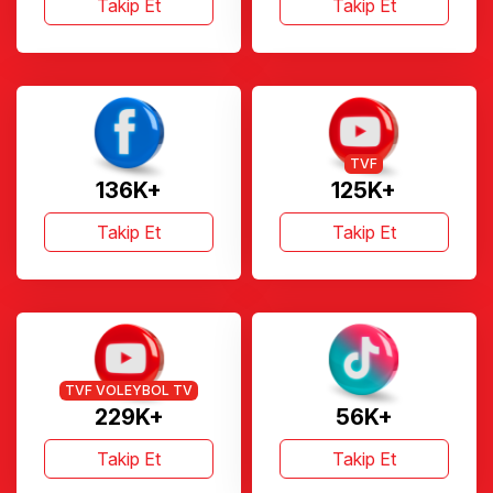
Takip Et
Takip Et
TVF
136K+
125K+
Takip Et
Takip Et
TVF VOLEYBOL TV
229K+
56K+
Takip Et
Takip Et