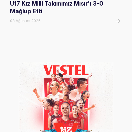
U17 Kız Milli Takımımız Mısır'ı 3-0
U17
Mağlup Etti
08 A
08 Ağustos 2026