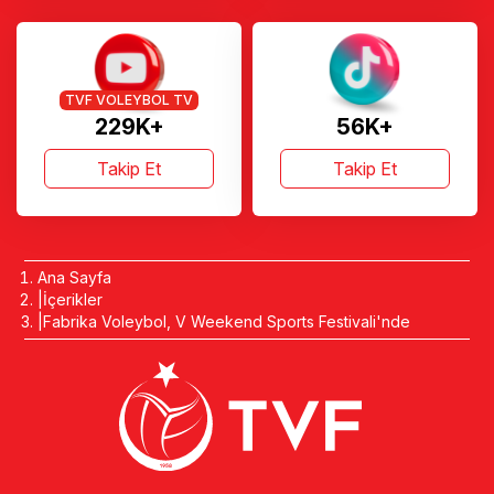
TVF VOLEYBOL TV
229K+
56K+
Takip Et
Takip Et
Ana Sayfa
İçerikler
Fabrika Voleybol, V Weekend Sports Festivali'nde