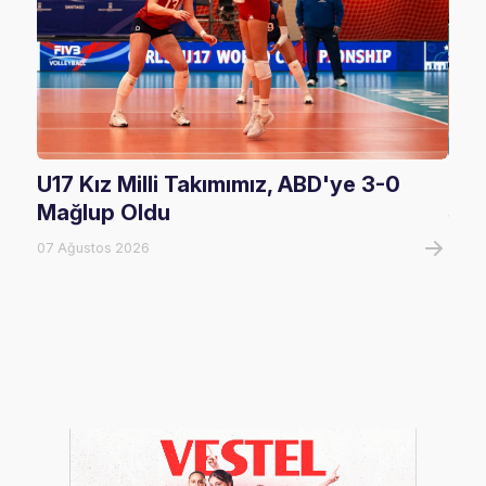
U17 Kız Milli Takımımız, ABD'ye 3-0
U17
Mağlup Oldu
Şam
07 Ağustos 2026
07 A