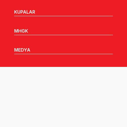
KUPALAR
MHGK
MEDYA
DUYURULAR
Göz Atabileceğiniz Diğer Linkler:
Tüm hakları TVF'ye aittir © 2026.
Pusula İletişim
tarafından tasarlandı.