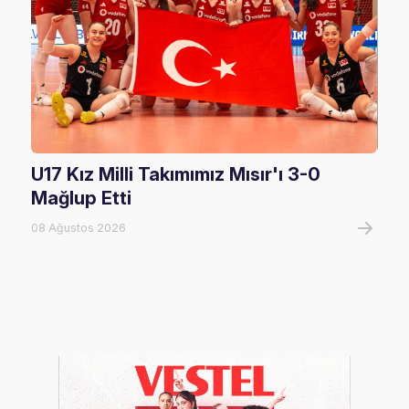
U17 Kız Milli Takımımız Mısır'ı 3-0
U17
Mağlup Etti
08 A
08 Ağustos 2026