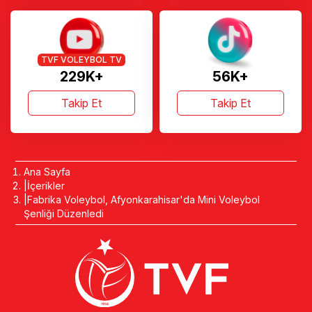
TVF VOLEYBOL TV
229K+
56K+
Takip Et
Takip Et
Ana Sayfa
İçerikler
Fabrika Voleybol, Afyonkarahisar'da Mini Voleybol
Şenliği Düzenledi