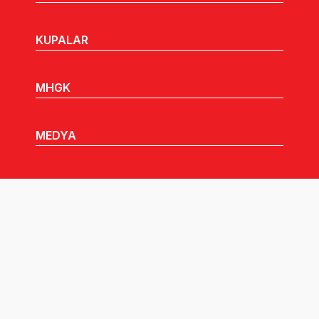
KUPALAR
MHGK
MEDYA
DUYURULAR
Göz Atabileceğiniz Diğer Linkler:
Tüm hakları TVF'ye aittir © 2026.
Pusula İletişim
tarafından tasarlandı.