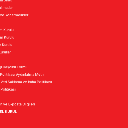
a Statü
limatlar
ve Yönetmelikler
r
m Kurulu
m Kurulu
n Kurulu
urullar
Kişi Başvuru Formu
Politikası Aydınlatma Metni
l Veri Saklama ve İmha Politikası
k Politikası
n ve E-posta Bilgileri
NEL KURUL