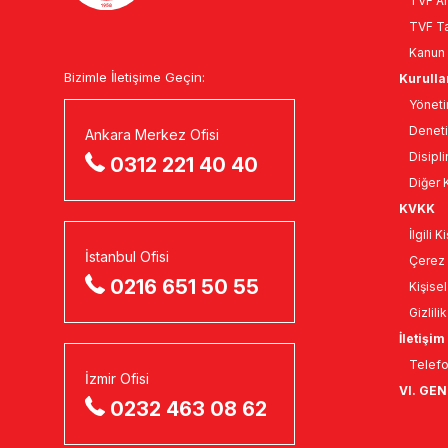
TVF An
TVF Ta
Kanun 
Bizimle İletişime Geçin:
Kurulla
Yöneti
Deneti
Ankara Merkez Ofisi
Disipli
0312 221 40 40
Diğer K
KVKK
İlgili 
İstanbul Ofisi
Çerez 
0216 651 50 55
Kişise
Gizlili
İletişim
Telefo
İzmir Ofisi
VI. GE
0232 463 08 62