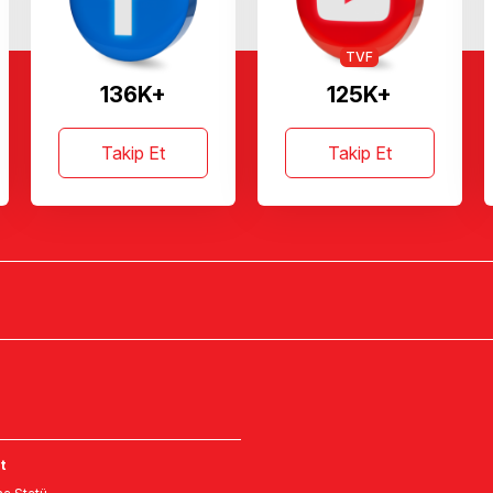
TVF
136K+
125K+
Takip Et
Takip Et
t