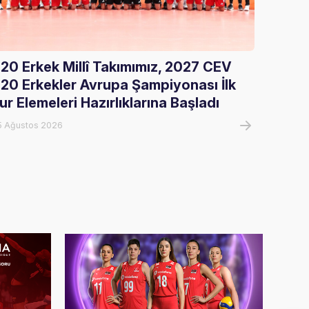
20 Erkek Millî Takımımız, 2027 CEV
Gloria
20 Erkekler Avrupa Şampiyonası İlk
Ağırla
ur Elemeleri Hazırlıklarına Başladı
05 Ağust
5 Ağustos 2026