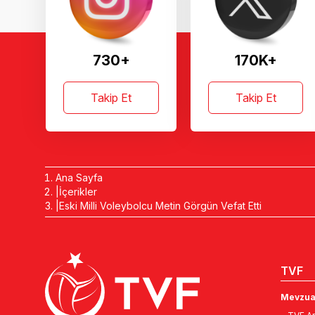
730+
170K+
Takip Et
Takip Et
Ana Sayfa
İçerikler
Eski Milli Voleybolcu Metin Görgün Vefat Etti
TVF
Mevzua