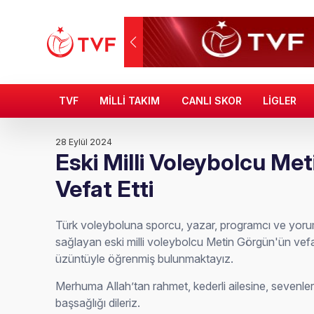
TVF
MİLLİ TAKIM
CANLI SKOR
LİGLER
28 Eylül 2024
Eski Milli Voleybolcu Me
Vefat Etti
Türk voleyboluna sporcu, yazar, programcı ve yorum
sağlayan eski milli voleybolcu Metin Görgün'ün vefat
üzüntüyle öğrenmiş bulunmaktayız.
Merhuma Allah’tan rahmet, kederli ailesine, sevenl
başsağlığı dileriz.