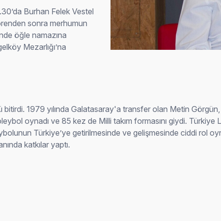
.30’da Burhan Felek Vestel
Törenden sonra merhumun
i’nde öğle namazına
elköy Mezarlığı’na
itirdi. 1979 yılında Galatasaray'a transfer olan Metin Görgün, 
eybol oynadı ve 85 kez de Milli takım formasını giydi. Türkiye 
eybolunun Türkiye’ye getirilmesinde ve gelişmesinde ciddi rol oy
nında katkılar yaptı.