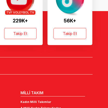
TVF VOLEYBOL TV
229K+
56K+
Takip Et
Takip Et
MİLLİ TAKIM
Kadın Milli Takımlar