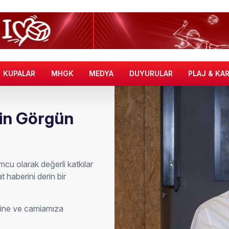
KUPALAR
MHGK
MEDYA
DUYURULAR
PLAJ & KA
tin Görgün
cu olarak değerli katkılar
 haberini derin bir
erine ve camiamıza