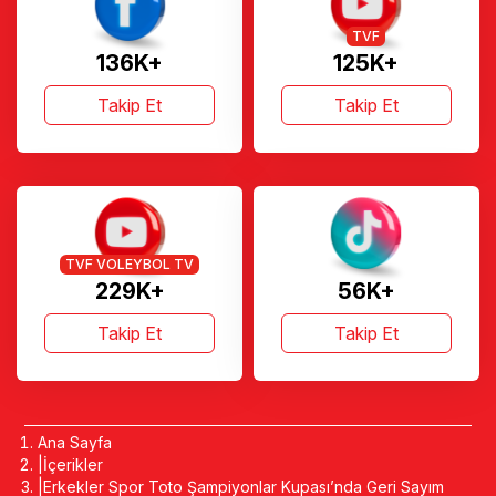
TVF
136K+
125K+
Takip Et
Takip Et
TVF VOLEYBOL TV
229K+
56K+
Takip Et
Takip Et
Ana Sayfa
İçerikler
Erkekler Spor Toto Şampiyonlar Kupası’nda Geri Sayım