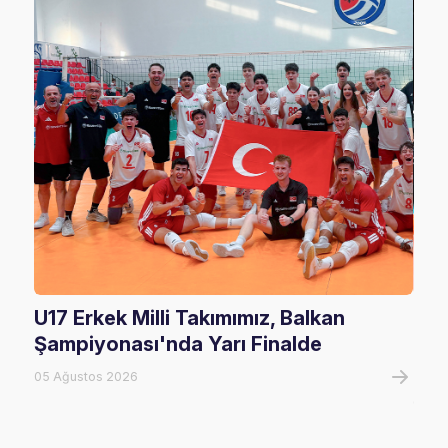
U17 Erkek Milli Takımımız, Balkan
U20
Şampiyonası'nda Yarı Finalde
U20
Tur
05 Ağustos 2026
05 A