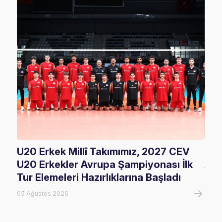
U20 Erkek Millî Takımımız, 2027 CEV
FIV
U20 Erkekler Avrupa Şampiyonası İlk
Ala
Tur Elemeleri Hazırlıklarına Başladı
05 A
05 Ağustos 2026