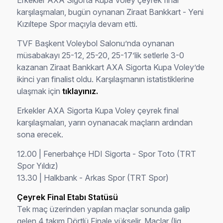
Erkekler AXA Sigorta Kupa Voley çeyrek final
karşılaşmaları, bugün oynanan Ziraat Bankkart - Yeni
Kızıltepe Spor maçıyla devam etti.
TVF Başkent Voleybol Salonu’nda oynanan
müsabakayı 25-12, 25-20, 25-17’lik setlerle 3-0
kazanan Ziraat Bankkart AXA Sigorta Kupa Voley’de
ikinci yarı finalist oldu. Karşılaşmanın istatistiklerine
ulaşmak için
tıklayınız.
Erkekler AXA Sigorta Kupa Voley çeyrek final
karşılaşmaları, yarın oynanacak maçların ardından
sona erecek.
12.00 | Fenerbahçe HDI Sigorta - Spor Toto (TRT
Spor Yıldız)
13.30 | Halkbank - Arkas Spor (TRT Spor)
Çeyrek Final Etabı Statüsü
Tek maç üzerinden yapılan maçlar sonunda galip
gelen 4 takım Dörtlü Finale yükselir. Maçlar (lig