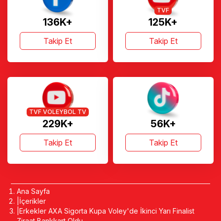
TVF
136K+
125K+
Takip Et
Takip Et
TVF VOLEYBOL TV
229K+
56K+
Takip Et
Takip Et
Ana Sayfa
İçerikler
Erkekler AXA Sigorta Kupa Voley'de İkinci Yarı Finalist
Ziraat Bankkart Oldu