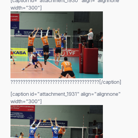
[caption id="attachment_1930" align="alignnone"
width="300"]
????????????????????????????????????[/caption]
[caption id="attachment_1931" align="alignnone"
width="300"]