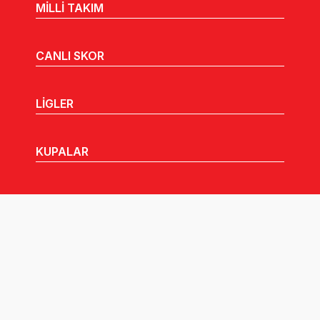
MİLLİ TAKIM
CANLI SKOR
LİGLER
KUPALAR
MHGK
MEDYA
DUYURULAR