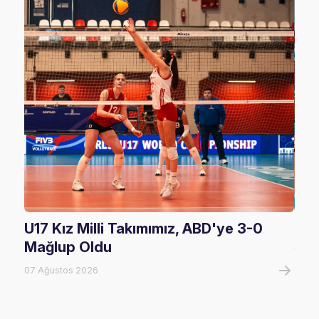
U17 Kız Milli Takımımız, ABD'ye 3-0
U17
Mağlup Oldu
Şam
07 Ağustos 2026
07 A