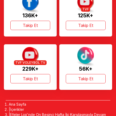
TVF
136K+
125K+
Takip Et
Takip Et
TVF VOLEYBOL TV
229K+
56K+
Takip Et
Takip Et
Ana Sayfa
İçerikler
Efeler Ligi'nde On Beşinci Hafta İki Karşılaşmayla Devam