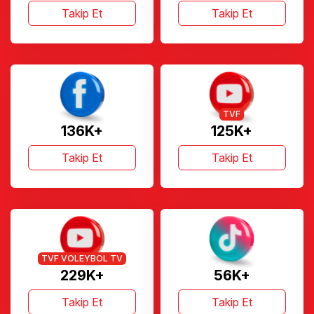
Takip Et
Takip Et
TVF
136K+
125K+
Takip Et
Takip Et
TVF VOLEYBOL TV
229K+
56K+
Takip Et
Takip Et