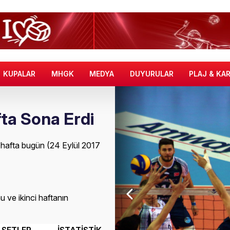
KUPALAR
MHGK
MEDYA
DUYURULAR
PLAJ & KA
fta Sona Erdi
 hafta bugün (24 Eylül 2017
u ve ikinci haftanın