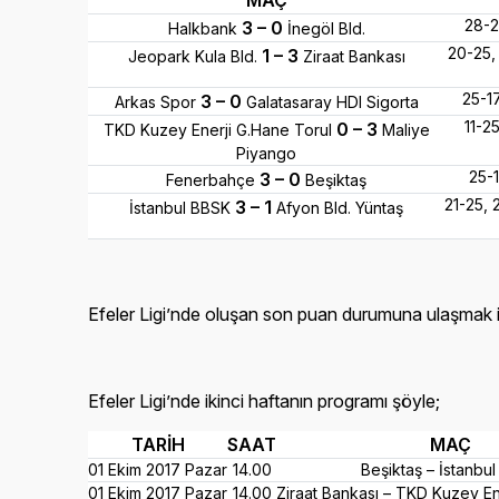
MAÇ
28-2
3 – 0
Halkbank
İnegöl Bld.
20-25, 
1 – 3
Jeopark Kula Bld.
Ziraat Bankası
25-1
3 – 0
Arkas Spor
Galatasaray HDI Sigorta
11-2
0 – 3
TKD Kuzey Enerji G.Hane Torul
Maliye
Piyango
25-1
3 – 0
Fenerbahçe
Beşiktaş
21-25, 
3 – 1
İstanbul BBSK
Afyon Bld. Yüntaş
Efeler Ligi’nde oluşan son puan durumuna ulaşmak 
Efeler Ligi’nde ikinci haftanın programı şöyle;
TARİH
SAAT
MAÇ
01 Ekim 2017 Pazar
14.00
Beşiktaş – İstanbu
01 Ekim 2017 Pazar
14.00
Ziraat Bankası – TKD Kuzey En