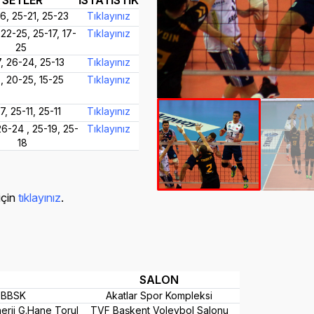
SETLER
İSTATİSTİK
6, 25-21, 25-23
Tıklayınız
22-25, 25-17, 17-
Tıklayınız
25
7, 26-24, 25-13
Tıklayınız
5, 20-25, 15-25
Tıklayınız
7, 25-11, 25-11
Tıklayınız
26-24 , 25-19, 25-
Tıklayınız
18
için
tıklayınız
.
SALON
l BBSK
Akatlar Spor Kompleksi
erji G.Hane Torul
TVF Başkent Voleybol Salonu