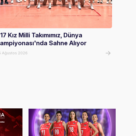
17 Kız Milli Takımımız, Dünya
Gloria
ampiyonası'nda Sahne Alıyor
Ağırla
5 Ağustos 2026
05 Ağust