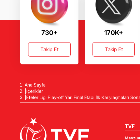
730+
170K+
Takip Et
Takip Et
Ana Sayfa
İçerikler
Efeler Ligi Play-off Yarı Final Etabı İlk Karşılaşmaları Son
TVF
Mevzua