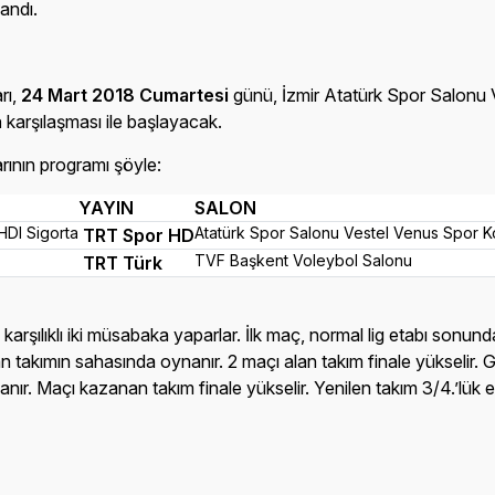
andı.
rı,
24 Mart 2018 Cumartesi
günü, İzmir Atatürk Spor Salonu
a
karşılaşması ile başlayacak.
larının programı şöyle:
YAYIN
SALON
HDI Sigorta
Atatürk Spor Salonu Vestel Venus Spor 
TRT Spor HD
TVF Başkent Voleybol Salonu
TRT Türk
 karşılıklı iki müsabaka yaparlar. İlk maç, normal lig etabı sonu
an takımın sahasında oynanır. 2 maçı alan takım finale yükselir. 
ır. Maçı kazanan takım finale yükselir. Yenilen takım 3/4.’lük e