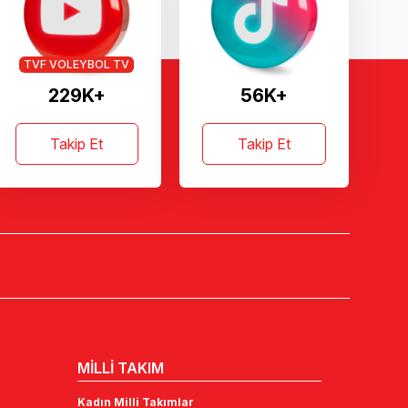
TVF VOLEYBOL TV
229K+
56K+
Takip Et
Takip Et
MİLLİ TAKIM
Kadın Milli Takımlar