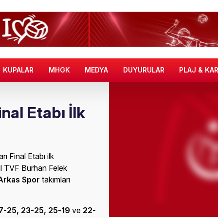
KUPALAR
MHGK
MEDYA
DUYURULAR
PLAJ & KA
inal Etabı İlk
 Final Etabı ilk
bul TVF Burhan Felek
Arkas Spor
takımları
7-25, 23-25, 25-19
ve
22-