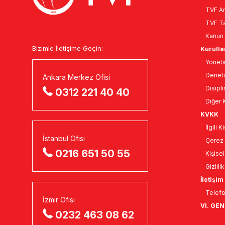
TVF An
TVF Ta
Kanun 
Bizimle İletişime Geçin:
Kurulla
Yöneti
Deneti
Ankara Merkez Ofisi
Disipli
0312 221 40 40
Diğer K
KVKK
İlgili 
İstanbul Ofisi
Çerez 
0216 651 50 55
Kişise
Gizlili
İletişim
Telefo
İzmir Ofisi
VI. GE
0232 463 08 62