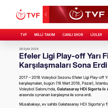
TVF
MİLLİ TAKIM
CANLI SKOR
LİGLER
28 Eylül 2024
Efeler Ligi Play-off Yarı F
Karşılaşmaları Sona Erdi
2017 – 2018 Voleybol Sezonu Efeler Ligi Play-off Yarı
karşılaşmaları, bugün (18 Mart 2018, Pazar), İstan
Voleybol Salonu’nda,
Galatasaray HDI Sigorta
ile
arasında oynanan karşılaşma ile sona erdi.
Müsabakayı, ev sahibi Galatasaray HDI Sigorta'yı
1