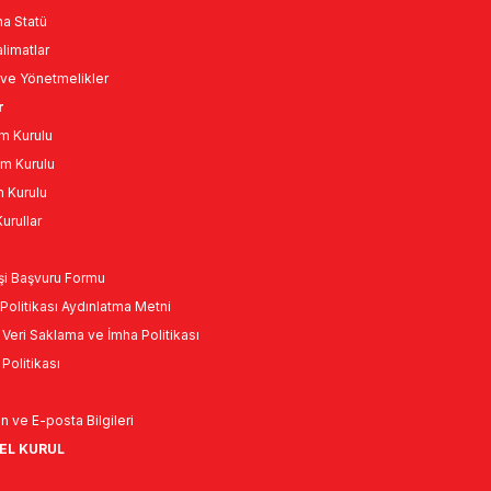
a Statü
limatlar
ve Yönetmelikler
r
m Kurulu
m Kurulu
n Kurulu
urullar
Kişi Başvuru Formu
Politikası Aydınlatma Metni
l Veri Saklama ve İmha Politikası
k Politikası
n ve E-posta Bilgileri
NEL KURUL