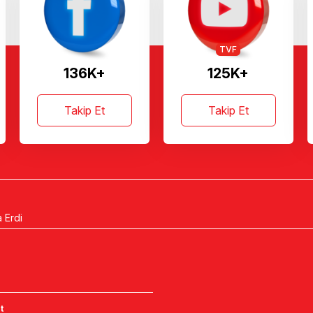
TVF
136K+
125K+
Takip Et
Takip Et
a Erdi
t