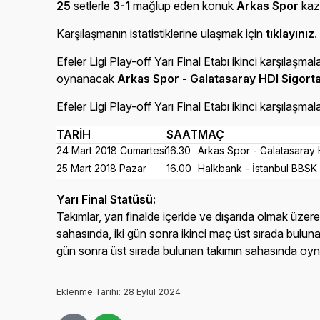
25
setlerle
3-1
mağlup eden konuk
Arkas Spor
kaz
Karşılaşmanın istatistiklerine ulaşmak için
tıklayınız
.
Efeler Ligi Play-off Yarı Final Etabı ikinci karşılaşmala
oynanacak
Arkas Spor - Galatasaray HDI Sigort
Efeler Ligi Play-off Yarı Final Etabı ikinci karşılaşma
TARİH
SAAT
MAÇ
24 Mart 2018 Cumartesi
16.30
Arkas Spor - Galatasaray 
25 Mart 2018 Pazar
16.00
Halkbank - İstanbul BBSK
Yarı Final Statüsü:
Takımlar, yarı finalde içeride ve dışarıda olmak üzere
sahasında, iki gün sonra ikinci maç üst sırada bulun
gün sonra üst sırada bulunan takımın sahasında oynan
Eklenme Tarihi: 28 Eylül 2024