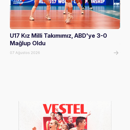
U17 Kız Milli Takımımız, ABD'ye 3-0
U17
Mağlup Oldu
Şam
07 Ağustos 2026
07 A