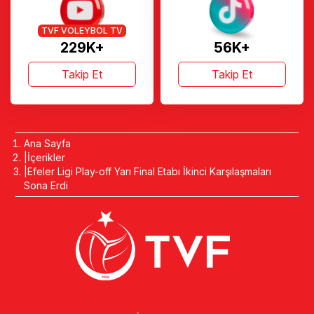
TVF VOLEYBOL TV
229K+
56K+
Takip Et
Takip Et
Ana Sayfa
İçerikler
Efeler Ligi Play-off Yarı Final Etabı İkinci Karşılaşmaları
Sona Erdi