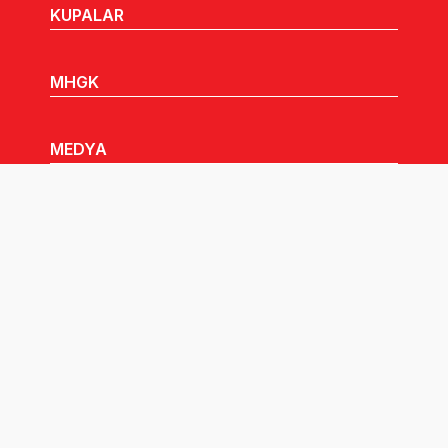
KUPALAR
MHGK
MEDYA
DUYURULAR
Göz Atabileceğiniz Diğer Linkler:
Tüm hakları TVF'ye aittir © 2026.
Pusula İletişim
tarafından tasarlandı.
Çerez Politikası Aydınlatma Metni