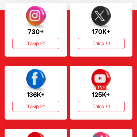
730+
170K+
Takip Et
Takip Et
TVF
136K+
125K+
Takip Et
Takip Et