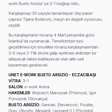
work Busto Arsizio'ya 3-1 mağlup oldu.
Karşılaşmayı 30 sayıyla tamamlayan Sırp pasör
çaprazı Tijana Boskovic, maçın en değerli oyuncusu
seçildi.
Bu karşılaşmanın rövanşı 4 Mart perşembe günü
İstanbul'da oynanacak. Temsilcimizin turu
geçebilmesi için öncelikle rövanş karşılaşmasından
3-0 veya 3-1’lik skorla galip ayrılması ardından tur
atlayacak takımı belirleyecek olan altın seti
kazanması gerekecek.
UNET E-WORK BUSTO ARSIZIO - ECZACIBAŞI
VİTRA
: 3-1
SALON
: e-work Arena
HAKEMLER
: Wojciech Maroszek (Polonya), Igor
Porvaznik (Slovakya)
BUSTO ARSİZİO
: Gennari, Stevanovic, Poulter,
Gray, Olivotto, Mingardi, Leonardi (L) (Piccinini)