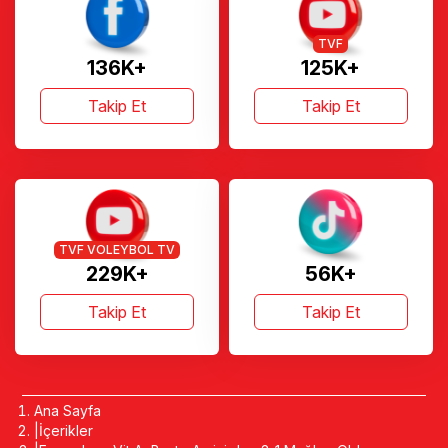
TVF
136K+
125K+
Takip Et
Takip Et
TVF VOLEYBOL TV
229K+
56K+
Takip Et
Takip Et
Ana Sayfa
İçerikler