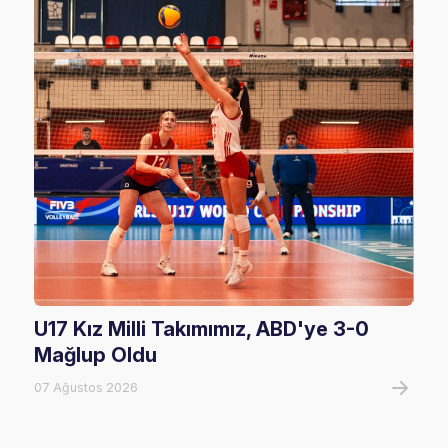
U17 Kız Milli Takımımız, ABD'ye 3-0
Fil
Mağlup Oldu
Maç
07 Ağustos 2026
07 A