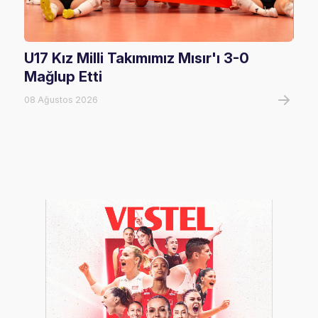
U17 Kız Milli Takımımız Mısır'ı 3-0
U17
Mağlup Etti
08 A
08 Ağustos 2026