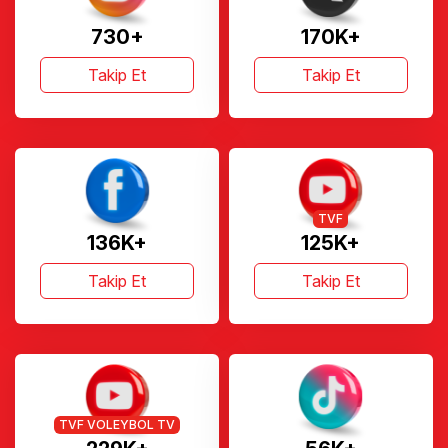
730+
170K+
Takip Et
Takip Et
TVF
136K+
125K+
Takip Et
Takip Et
TVF VOLEYBOL TV