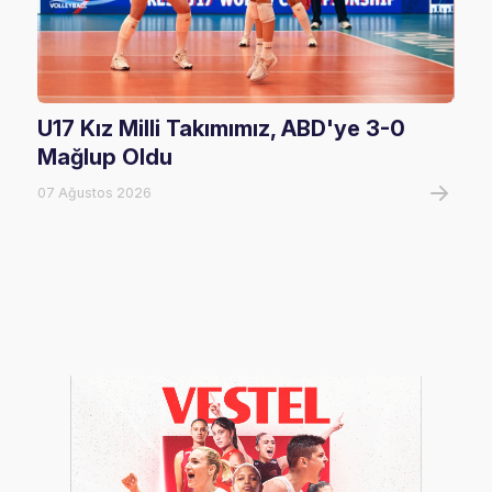
U17 Kız Milli Takımımız, ABD'ye 3-0
Fil
Mağlup Oldu
Maç
07 Ağustos 2026
07 A