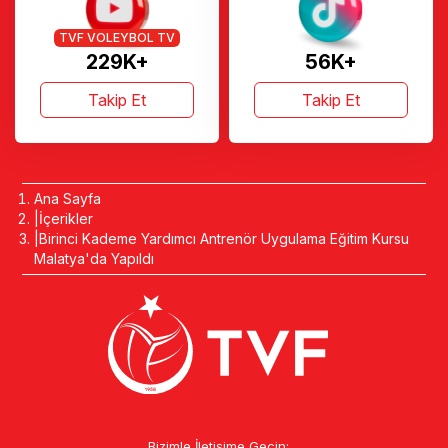
TVF VOLEYBOL TV
229K+
56K+
Takip Et
Takip Et
Ana Sayfa
İçerikler
Birinci Kademe Yardımcı Antrenör Uygulama Eğitim Kursu
Malatya'da Yapıldı
Bizimle İletişime Geçin: