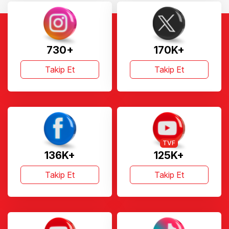
730+
170K+
Takip Et
Takip Et
TVF
136K+
125K+
Takip Et
Takip Et