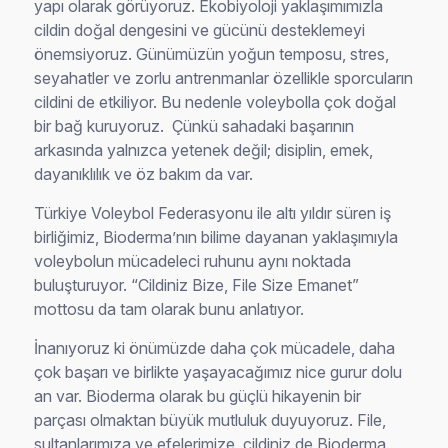
yapı olarak görüyoruz. Ekobiyoloji yaklaşımımızla
cildin doğal dengesini ve gücünü desteklemeyi
önemsiyoruz. Günümüzün yoğun temposu, stres,
seyahatler ve zorlu antrenmanlar özellikle sporcuların
cildini de etkiliyor. Bu nedenle voleybolla çok doğal
bir bağ kuruyoruz. Çünkü sahadaki başarının
arkasında yalnızca yetenek değil; disiplin, emek,
dayanıklılık ve öz bakım da var.
Türkiye Voleybol Federasyonu ile altı yıldır süren iş
birliğimiz, Bioderma’nın bilime dayanan yaklaşımıyla
voleybolun mücadeleci ruhunu aynı noktada
buluşturuyor. “Cildiniz Bize, File Size Emanet”
mottosu da tam olarak bunu anlatıyor.
İnanıyoruz ki önümüzde daha çok mücadele, daha
çok başarı ve birlikte yaşayacağımız nice gurur dolu
an var. Bioderma olarak bu güçlü hikayenin bir
parçası olmaktan büyük mutluluk duyuyoruz. File,
sultanlarımıza ve efelerimize, cildiniz de Bioderma