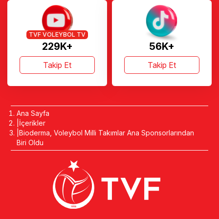
TVF VOLEYBOL TV
229K+
56K+
Takip Et
Takip Et
Ana Sayfa
İçerikler
Bioderma, Voleybol Milli Takımlar Ana Sponsorlarından
Biri Oldu