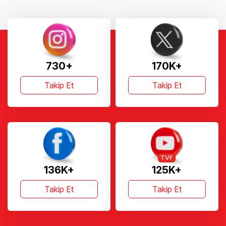
730+
170K+
Takip Et
Takip Et
TVF
136K+
125K+
Takip Et
Takip Et