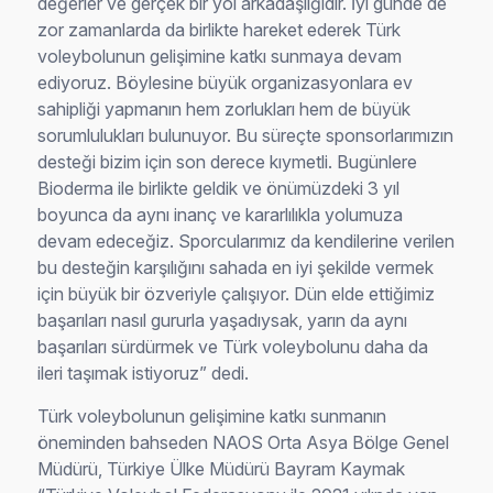
değerler ve gerçek bir yol arkadaşlığıdır. İyi günde de
zor zamanlarda da birlikte hareket ederek Türk
voleybolunun gelişimine katkı sunmaya devam
ediyoruz. Böylesine büyük organizasyonlara ev
sahipliği yapmanın hem zorlukları hem de büyük
sorumlulukları bulunuyor. Bu süreçte sponsorlarımızın
desteği bizim için son derece kıymetli. Bugünlere
Bioderma ile birlikte geldik ve önümüzdeki 3 yıl
boyunca da aynı inanç ve kararlılıkla yolumuza
devam edeceğiz. Sporcularımız da kendilerine verilen
bu desteğin karşılığını sahada en iyi şekilde vermek
için büyük bir özveriyle çalışıyor. Dün elde ettiğimiz
başarıları nasıl gururla yaşadıysak, yarın da aynı
başarıları sürdürmek ve Türk voleybolunu daha da
ileri taşımak istiyoruz” dedi.
Türk voleybolunun gelişimine katkı sunmanın
öneminden bahseden NAOS Orta Asya Bölge Genel
Müdürü, Türkiye Ülke Müdürü Bayram Kaymak