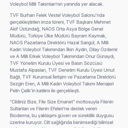
Voleybol Milli Takımları’nın yanında yer alacak.
TVF Burhan Felek Vestel Voleybol Salonu'nda
gerçekleştirilen imza töreni, TVF Başkanı Mehmet
Akif Üstündağ, NAOS Orta Asya Bölge Genel
Müdürü, Türkiye Ülke Müdürü Bayram Kaymak,
NAOS Pazarlama Direktörü Hazal Sarıgül, A Milli
Kadın Voleybol Takımından İlkin Aydın, Dilay Özdemir
ve A Milli Erkek Voleybol Takımından Onur Günaydı,
TVF Yönetim Kurulu Üyesi ve Basın Sözcüsü
Mustafa Alpaslan, TVF Denetim Kurulu Üyesi Umut
Bağlı, TVF Kurumsal İletişim ve Pazarlama Direktörü
Sezgin Eren, A Milli Kadın Voleybol Takımı Menajeri
Pelin Çelik'in katılımı ile gerçekleşti.
“Cildiniz Bize, File Size Emanet” mottosuyla Filenin
Sultanları ve Filenin Efeleri’ne destek veren
Bioderma, bu yaklaşımı güven ve süreklilik duygusu
üzerine kuruyor. Cilt sağlığında benimsediği bilimsel