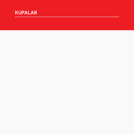
KUPALAR
MHGK
MEDYA
DUYURULAR
Göz Atabileceğiniz Diğer Linkler:
Tüm hakları TVF'ye aittir © 2026.
Pusula İletişim
tarafından tasarlandı.