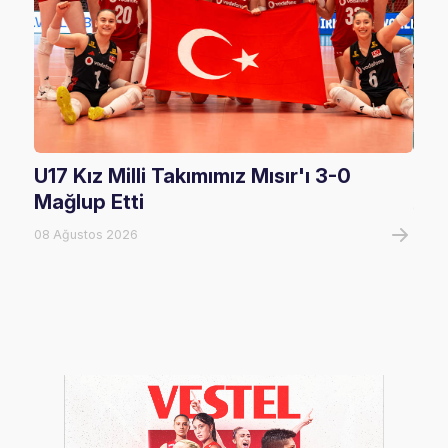
U17 Kız Milli Takımımız Mısır'ı 3-0
U17
Mağlup Etti
08 A
08 Ağustos 2026