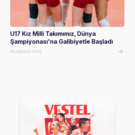
U17 Kız Milli Takımımız, Dünya
202
Şampiyonası'na Galibiyetle Başladı
Rak
06 Ağustos 2026
02 Ha