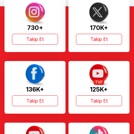
730+
170K+
Takip Et
Takip Et
TVF
136K+
125K+
Takip Et
Takip Et