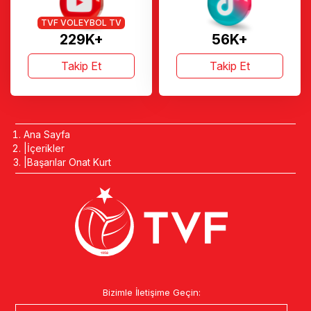
TVF VOLEYBOL TV
229K+
56K+
Takip Et
Takip Et
Ana Sayfa
İçerikler
Başarılar Onat Kurt
Bizimle İletişime Geçin: