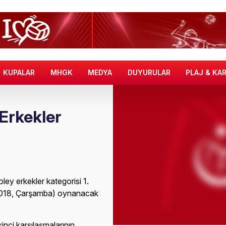
KUPALAR
MHGK
MEDYA
DUYURULAR
PLAJ & KA
Erkekler
y erkekler kategorisi 1.
ık 2018, Çarşamba) oynanacak
inci karşılaşmalarının