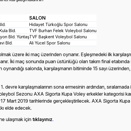
SALON
ld.
Hidayet Türkoğlu Spor Salonu
ula Bld.
TVF Burhan Felek Voleybol Salonu
fyon Bld. Yüntaş
TVF Başkent Voleybol Salonu
vi Bld.
Ali Yücel Spor Salonu
da olmak üzere iki maç üzerinden oynanır. Eşleşmedeki ilk karşıl
ynanır. İki maç sonunda puan üstünlüğü olan takım final etabınd
ın oynandığı salonda, karşılaşmanın bitiminde 15 sayı üzerinden
 devre karşılaşmalarının sona ermesinin ardından, sıralamada i
leybol Sezonu AXA Sigorta Kupa Voley erkekler kategorisi karşı
6-17 Mart 2019 tarihlerinde gerçekleştirilecek. AXA Sigorta Kup
kı elde edecek.
üne ulaşmak için
tıklayınız
.