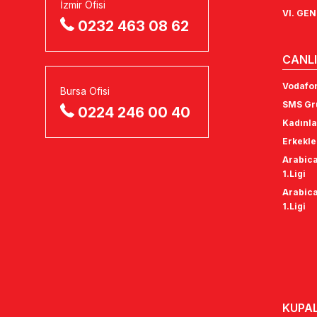
İzmir Ofisi
VI. GE
0232 463 08 62
CANLI
Vodafon
Bursa Ofisi
SMS Gru
0224 246 00 40
Kadınla
Erkekle
Arabica
1.Ligi
Arabica
1.Ligi
KUPA