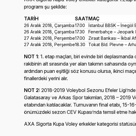
programı şu şekilde:
TARİH
SAAT
MAÇ
26 Aralık 2018, Çarşamba
17.00
İstanbul BBSK – İnegöl B
26 Aralık 2018, Çarşamba
17.30
Fenerbahçe – Jeopark K
27 Aralık 2018, Perşembe
17.00
Ziraat Bankası – İkbal A
27 Aralık 2018, Perşembe
18.30
Tokat Bld. Plevne – Arha
NOT 1
: 1. etap maçları, biri evinde biri deplasman
rakibinin alt sırasında yer alan takımın sahasında o
ardından puan eşitliği söz konusu olursa, ikinci maç
finallerdeki yerini alır.
NOT 2:
2018-2019 Voleybol Sezonu Efeler Ligi’nde 1.
Galatasaray ve Arkas Spor takımları, 2018 – 2019 Vo
etabından katılacaklar. Turnuvanın final etabı, 15-1
önümüzdeki sezon CEV Kupası’nda temsil etme hak
AXA Sigorta Kupa Voley erkekler kategorisi statüs