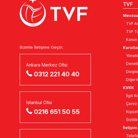
TVF
Mevzua
TVF An
TVF Ta
Kanun 
Bizimle İletişime Geçin:
Kurulla
Yöneti
Deneti
Ankara Merkez Ofisi
Disipli
0312 221 40 40
Diğer K
KVKK
İlgili 
İstanbul Ofisi
Çerez 
0216 651 50 55
Kişise
Gizlili
İletişim
Telefo