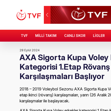
TVF
MİLLİ TAKIM
CANLI SKOR
LİGLER
28 Eylül 2024
AXA Sigorta Kupa Voley 
Kategorisi 1.Etap Rövanş
Karşılaşmaları Başlıyor
2018 – 2019 Voleybol Sezonu AXA Sigorta Kupa Vole
etap ikinci (rövanş) karşılaşmaları, yarın (26 Aral
karşılaşmalar ile başlayacak.
AXA Sigorta Kupa Voley erkekler kategorisi 1.Etap ik