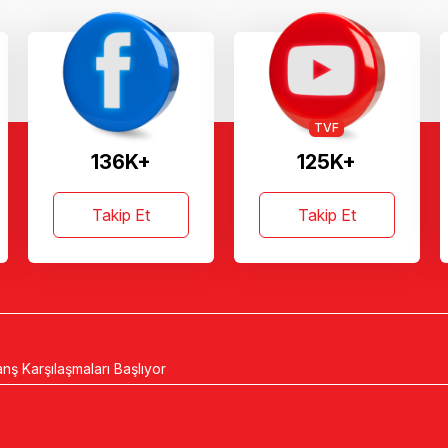
TVF
136K+
125K+
Takip Et
Takip Et
nş Karşılaşmaları Başlıyor