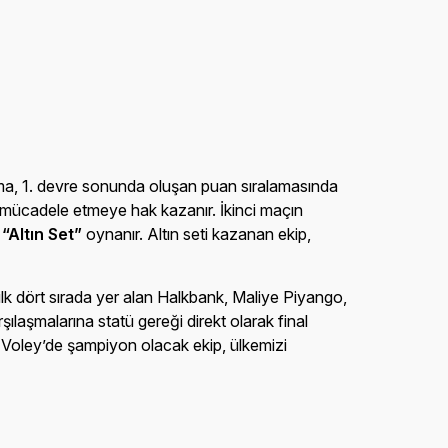
aşma, 1. devre sonunda oluşan puan sıralamasında
a mücadele etmeye hak kazanır. İkinci maçın
,
“Altın Set”
oynanır. Altın seti kazanan ekip,
lk dört sırada yer alan Halkbank, Maliye Piyango,
laşmalarına statü gereği direkt olarak final
a Voley’de şampiyon olacak ekip, ülkemizi