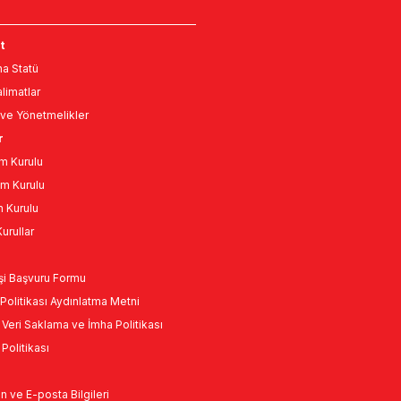
t
a Statü
limatlar
ve Yönetmelikler
r
m Kurulu
m Kurulu
n Kurulu
urullar
Kişi Başvuru Formu
Politikası Aydınlatma Metni
l Veri Saklama ve İmha Politikası
k Politikası
n ve E-posta Bilgileri