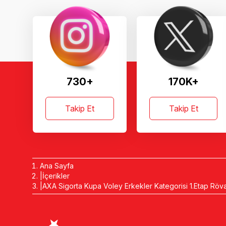
730+
170K+
Takip Et
Takip Et
Ana Sayfa
İçerikler
AXA Sigorta Kupa Voley Erkekler Kategorisi 1.Etap Röva