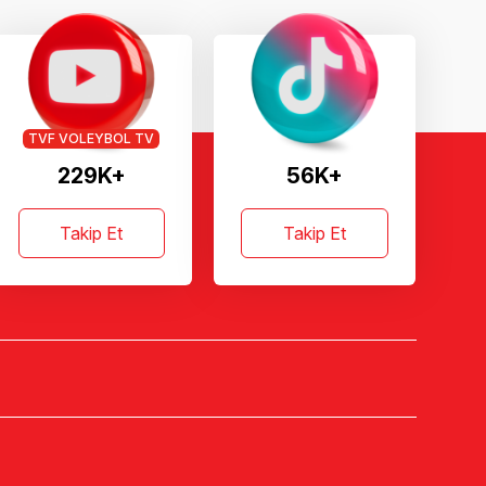
TVF VOLEYBOL TV
229K+
56K+
Takip Et
Takip Et