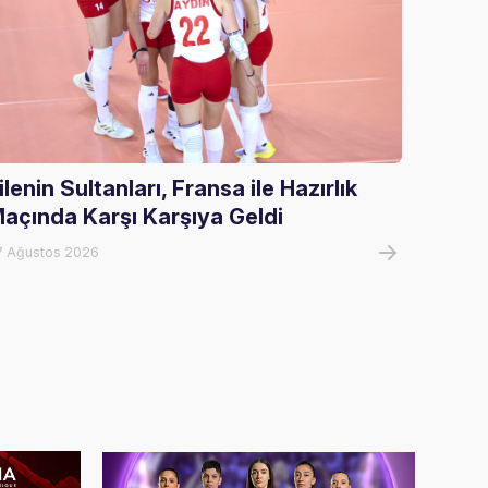
ilenin Sultanları, Fransa ile Hazırlık
U17 Kı
açında Karşı Karşıya Geldi
Şampi
7 Ağustos 2026
06 Ağust