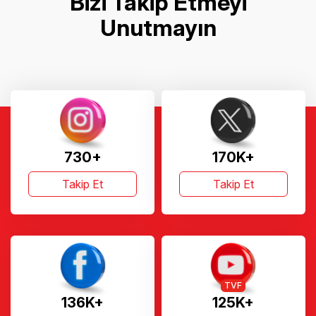
Bizi Takip Etmeyi
Unutmayın
730+
170K+
Takip Et
Takip Et
TVF
136K+
125K+