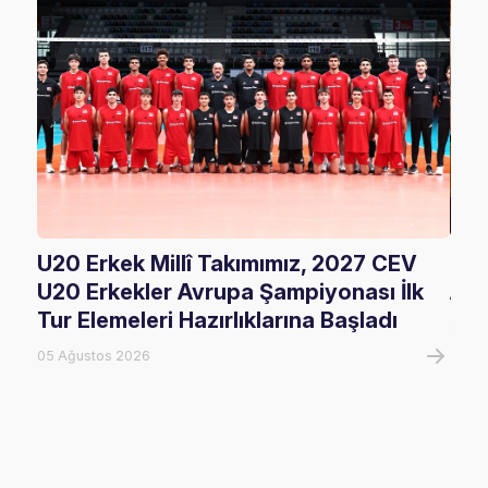
U20 Erkek Millî Takımımız, 2027 CEV
Glor
U20 Erkekler Avrupa Şampiyonası İlk
Ağı
Tur Elemeleri Hazırlıklarına Başladı
05 A
05 Ağustos 2026