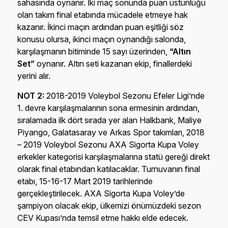
sahasında oynanır. İki maç sonunda puan üstünlüğü
olan takım final etabında mücadele etmeye hak
kazanır. İkinci maçın ardından puan eşitliği söz
konusu olursa, ikinci maçın oynandığı salonda,
karşılaşmanın bitiminde 15 sayı üzerinden,
“Altın
Set”
oynanır. Altın seti kazanan ekip, finallerdeki
yerini alır.
NOT 2:
2018-2019 Voleybol Sezonu Efeler Ligi’nde
1. devre karşılaşmalarının sona ermesinin ardından,
sıralamada ilk dört sırada yer alan Halkbank, Maliye
Piyango, Galatasaray ve Arkas Spor takımları, 2018
– 2019 Voleybol Sezonu AXA Sigorta Kupa Voley
erkekler kategorisi karşılaşmalarına statü gereği direkt
olarak final etabından katılacaklar. Turnuvanın final
etabı, 15-16-17 Mart 2019 tarihlerinde
gerçekleştirilecek. AXA Sigorta Kupa Voley’de
şampiyon olacak ekip, ülkemizi önümüzdeki sezon
CEV Kupası’nda temsil etme hakkı elde edecek.