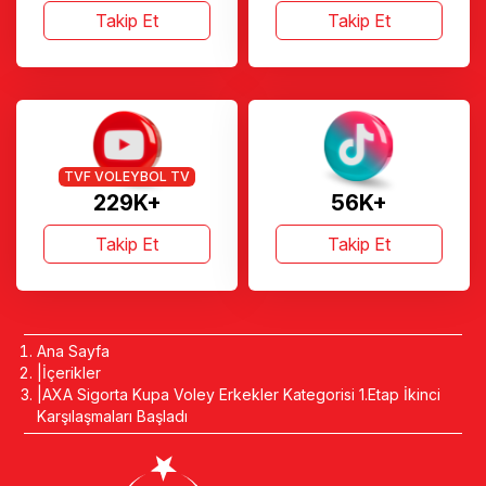
Takip Et
Takip Et
TVF VOLEYBOL TV
229K+
56K+
Takip Et
Takip Et
Ana Sayfa
İçerikler
AXA Sigorta Kupa Voley Erkekler Kategorisi 1.Etap İkinci
Karşılaşmaları Başladı