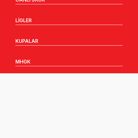
LİGLER
KUPALAR
MHGK
MEDYA
DUYURULAR
Göz Atabileceğiniz Diğer Linkler: