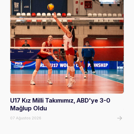
U17 Kız Milli Takımımız, ABD'ye 3-0
U17
Mağlup Oldu
Şam
07 Ağustos 2026
07 A