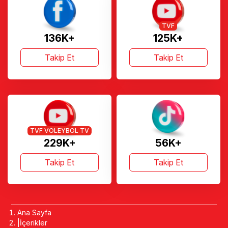
TVF
136K+
125K+
Takip Et
Takip Et
TVF VOLEYBOL TV
229K+
56K+
Takip Et
Takip Et
Ana Sayfa
İçerikler