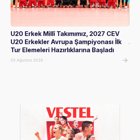
U20 Erkek Millî Takımımız, 2027 CEV
FIV
U20 Erkekler Avrupa Şampiyonası İlk
Ala
Tur Elemeleri Hazırlıklarına Başladı
05 A
05 Ağustos 2026