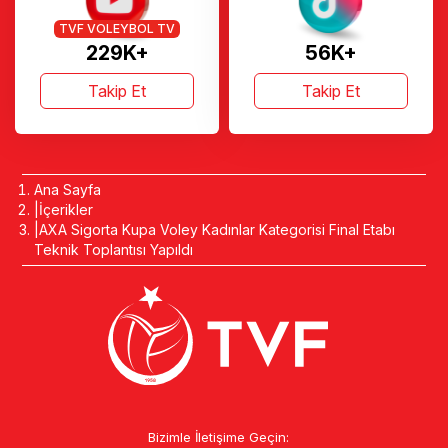
TVF VOLEYBOL TV
229K+
56K+
Takip Et
Takip Et
Ana Sayfa
İçerikler
AXA Sigorta Kupa Voley Kadınlar Kategorisi Final Etabı
Teknik Toplantısı Yapıldı
Bizimle İletişime Geçin: