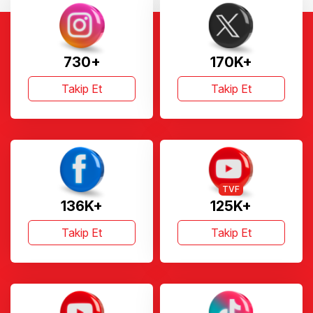
730+
170K+
Takip Et
Takip Et
TVF
136K+
125K+
Takip Et
Takip Et