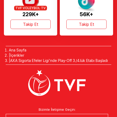
TVF VOLEYBOL TV
229K+
56K+
Takip Et
Takip Et
Ana Sayfa
İçerikler
AXA Sigorta Efeler Ligi'nde Play-Off 3./4.lük Etabı Başladı
Bizimle İletişime Geçin: