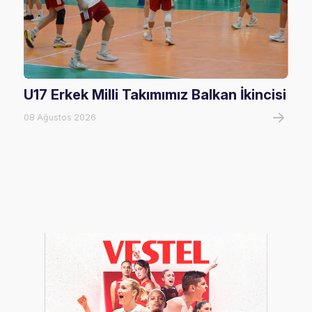
U17 Erkek Milli Takımımız Balkan İkincisi
U17
Mağ
08 Ağustos 2026
08 A