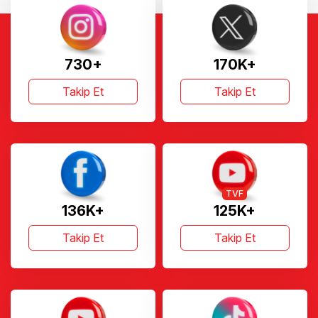
730+
170K+
Takip Et
Takip Et
TVF
136K+
125K+
Takip Et
Takip Et