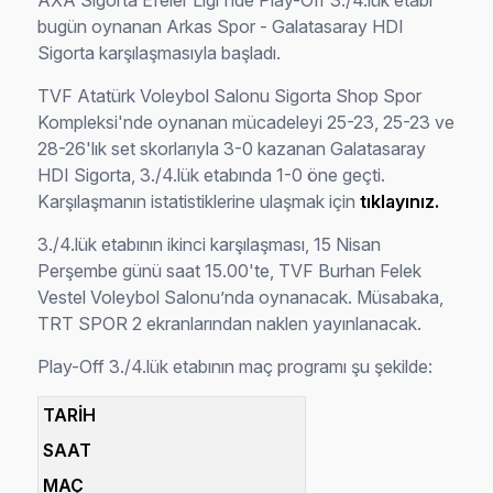
AXA Sigorta Efeler Ligi'nde Play-Off 3./4.lük etabı
bugün oynanan Arkas Spor - Galatasaray HDI
Sigorta karşılaşmasıyla başladı.
TVF Atatürk Voleybol Salonu Sigorta Shop Spor
Kompleksi'nde oynanan mücadeleyi 25-23, 25-23 ve
28-26'lık set skorlarıyla 3-0 kazanan Galatasaray
HDI Sigorta, 3./4.lük etabında 1-0 öne geçti.
Karşılaşmanın istatistiklerine ulaşmak için
tıklayınız.
3./4.lük etabının ikinci karşılaşması, 15 Nisan
Perşembe günü saat 15.00'te, TVF Burhan Felek
Vestel Voleybol Salonu’nda oynanacak. Müsabaka,
TRT SPOR 2 ekranlarından naklen yayınlanacak.
Play-Off 3./4.lük etabının maç programı şu şekilde:
TARİH
SAAT
MAÇ