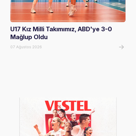
U17 Kız Milli Takımımız, ABD'ye 3-0
Fil
Mağlup Oldu
Maç
07 Ağustos 2026
07 A