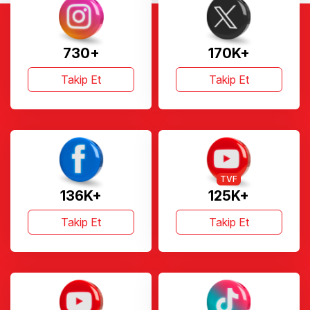
730+
170K+
Takip Et
Takip Et
TVF
136K+
125K+
Takip Et
Takip Et