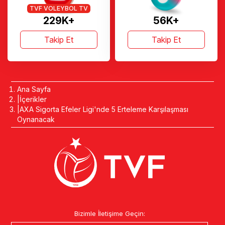
TVF VOLEYBOL TV
229K+
56K+
Takip Et
Takip Et
Ana Sayfa
İçerikler
AXA Sigorta Efeler Ligi'nde 5 Erteleme Karşılaşması
Oynanacak
Bizimle İletişime Geçin: