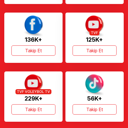
TVF
136K+
125K+
Takip Et
Takip Et
TVF VOLEYBOL TV
229K+
56K+
Takip Et
Takip Et