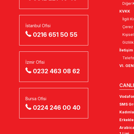
Diğer K
KVKK
İlgili 
İstanbul Ofisi
Çerez 
0216 651 50 55
Kişise
Gizlili
İletişim
Telefo
İzmir Ofisi
VI. GE
0232 463 08 62
CANLI
Vodafon
Bursa Ofisi
SMS Gru
0224 246 00 40
Kadınla
Erkekle
Arabica
1.Ligi