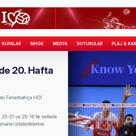
KUPALAR
MHGK
MEDYA
DUYURULAR
PLAJ & KA
de 20. Hafta
anan Fenerbahçe HDI
25-21 ve 25-16'lık setlerle
anın istatistiklerine