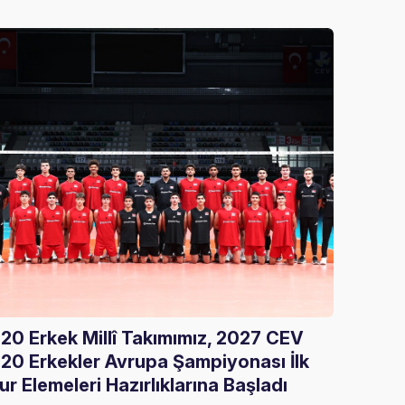
20 Erkek Millî Takımımız, 2027 CEV
Gloria
20 Erkekler Avrupa Şampiyonası İlk
Ağırla
ur Elemeleri Hazırlıklarına Başladı
05 Ağust