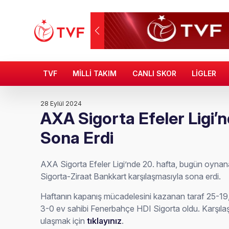
TVF
MİLLİ TAKIM
CANLI SKOR
LİGLER
28 Eylül 2024
AXA Sigorta Efeler Ligi’n
Sona Erdi
AXA Sigorta Efeler Ligi’nde 20. hafta, bugün oyn
Sigorta-Ziraat Bankkart karşılaşmasıyla sona erdi.
Haftanın kapanış mücadelesini kazanan taraf 25-19, 
3-0 ev sahibi Fenerbahçe HDI Sigorta oldu. Karşılaşm
ulaşmak için
tıklayınız
.