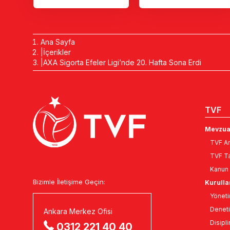
Ana Sayfa
İçerikler
AXA Sigorta Efeler Ligi’nde 20. Hafta Sona Erdi
TVF
Mevzua
TVF An
TVF Ta
Kanun 
Bizimle İletişime Geçin:
Kurulla
Yöneti
Deneti
Ankara Merkez Ofisi
Disipli
0312 221 40 40